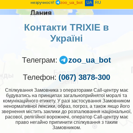
незручності!
zoo_ua_bot
UA
RU
Контакти TRIXIE в
Україні
Телеграм:
zoo_ua_bot
Телефон:
(067) 3878-300
Спілкування Замовника з операторами Call-центру має
будуватись на принципах загальноприйнятої моралі та
комунікаційного етикету. У разі застосування Замовником
ненормативної лексики, образ, погроз, а також якщо його
звернення містить заклики до розпалювання національної,
расової, релігійної ворожнечі, оператор Call-центру має
право негайно припинити спілкування з таким
Замовником.