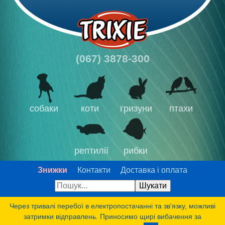
(067) 3878-300
собаки
коти
гризуни
птахи
рептилії
рибки
Знижки
Контакти
Доставка і оплата
Через тривалі перебої в електропостачанні та зв'язку, можливі
затримки відправлень. Приносимо щирі вибачення за