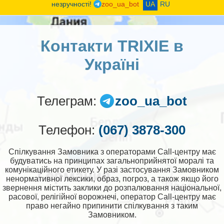
незручності!
zoo_ua_bot
UA
RU
Контакти TRIXIE в
Україні
Телеграм:
zoo_ua_bot
Телефон:
(067) 3878-300
Спілкування Замовника з операторами Call-центру має
будуватись на принципах загальноприйнятої моралі та
комунікаційного етикету. У разі застосування Замовником
ненормативної лексики, образ, погроз, а також якщо його
звернення містить заклики до розпалювання національної,
расової, релігійної ворожнечі, оператор Call-центру має
право негайно припинити спілкування з таким
Замовником.