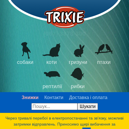
(067) 3878-300
собаки
коти
гризуни
птахи
рептилії
рибки
Знижки
Контакти
Доставка і оплата
Через тривалі перебої в електропостачанні та зв'язку, можливі
затримки відправлень. Приносимо щирі вибачення за