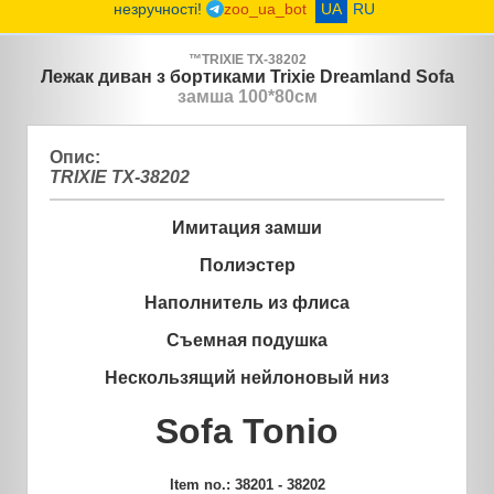
незручності!
zoo_ua_bot
UA
RU
™
TRIXIE
TX-38202
Лежак диван з бортиками Trixie Dreamland Sofa
замша 100*80см
Опис:
TRIXIE TX-38202
Имитация замши
Полиэстер
Наполнитель из флиса
Съемная подушка
Нескользящий нейлоновый низ
Sofa Tonio
Item no.: 38201 - 38202