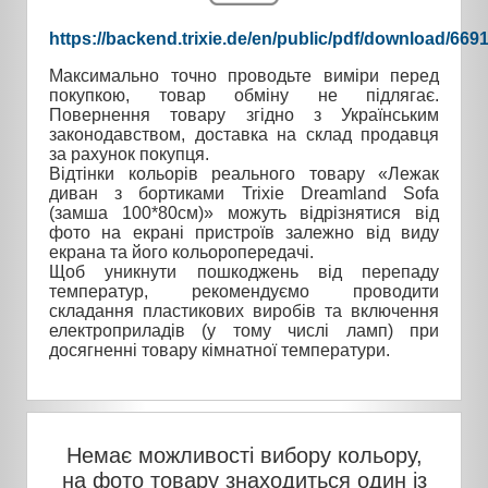
https://backend.trixie.de/en/public/pdf/download/669
Максимально точно проводьте виміри перед
покупкою, товар обміну не підлягає.
Повернення товару згідно з Українським
законодавством, доставка на склад продавця
за рахунок покупця.
Відтінки кольорів реального товару «Лежак
диван з бортиками Trixie Dreamland Sofa
(замша 100*80см)» можуть відрізнятися від
фото на екрані пристроїв залежно від виду
екрана та його кольоропередачі.
Щоб уникнути пошкоджень від перепаду
температур, рекомендуємо проводити
складання пластикових виробів та включення
електроприладів (у тому числі ламп) при
досягненні товару кімнатної температури.
Немає можливості вибору кольору,
на фото товару знаходиться один із