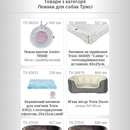
Товари з категорії
Лежаки для собак Тріксі
TX-38252
545 грн
TX-384005
557 грн
Лежак-кролик Junior-
Килимок на підвіконня
TRIXIE
Trixie 384005 "Calida" з
40см, сірий/бузковий
тепловідбиваючою
вставкою, 60х25см,
біло-сірий
TX-63011
230 грн
TX-38974
864 грн
Керамічний килимок
М'яке місце Trixie Davin
для хом'яків Trixie
плюш 50*40см
63011 з охолоджуючим
ефектом, 20х15см,синій
TX-37032
927 грн
TX-37031
690 грн