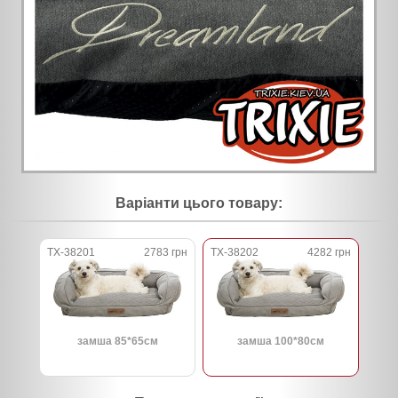
Варіанти цього товару:
TX-38201
2783 грн
TX-38202
4282 грн
замша 85*65см
замша 100*80см