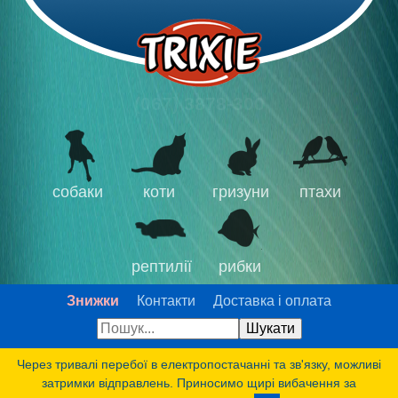
(067) 3878-300
собаки
коти
гризуни
птахи
рептилії
рибки
Знижки
Контакти
Доставка і оплата
Через тривалі перебої в електропостачанні та зв'язку, можливі
затримки відправлень. Приносимо щирі вибачення за