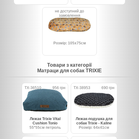
не доступний до
замовлення
Розмір: 105х75см
Товари з категорії
Матраци для собак TRIXIE
TX-36510
956 грн
TX-38953
690 грн
Лежак Trixie Vital
Лежак-подушка для
Cushion Tonio
собак Trixie - Kaline
55*55см петроль
Розмір: 64х41см