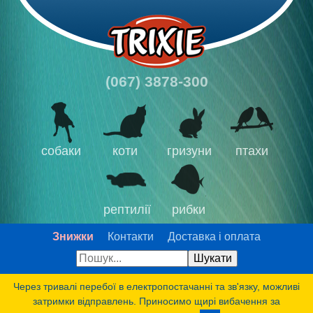
(067) 3878-300
собаки
коти
гризуни
птахи
рептилії
рибки
Знижки
Контакти
Доставка і оплата
Через тривалі перебої в електропостачанні та зв'язку, можливі
затримки відправлень. Приносимо щирі вибачення за