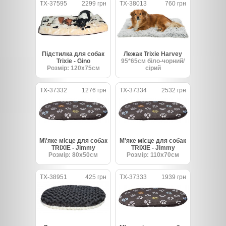
TX-37595
2299 грн
TX-38013
760 грн
Підстилка для собак
Лежак Trixie Harvey
Trixie - Gino
95*65см біло-чорний/
Розмір: 120х75см
сірий
TX-37332
1276 грн
TX-37334
2532 грн
М\'яке місце для собак
М'яке місце для собак
TRIXIE - Jimmy
TRIXIE - Jimmy
Розмір: 80х50см
Розмір: 110х70см
TX-38951
425 грн
TX-37333
1939 грн