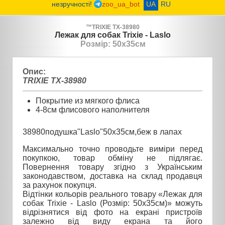
незручності!
zoo_ua_bot
UA
RU
™
TRIXIE
TX-38980
Лежак для собак Trixie - Laslo
Розмір: 50х35см
Опис:
TRIXIE TX-38980
Покрытие из мягкого флиса
4-8см флисового наполнителя
38980подушка"Laslo"50х35см,беж в лапах
Максимально точно проводьте виміри перед
покупкою, товар обміну не підлягає.
Повернення товару згідно з Українським
законодавством, доставка на склад продавця
за рахунок покупця.
Відтінки кольорів реального товару «Лежак для
собак Trixie - Laslo (Розмір: 50х35см)» можуть
відрізнятися від фото на екрані пристроїв
залежно від виду екрана та його