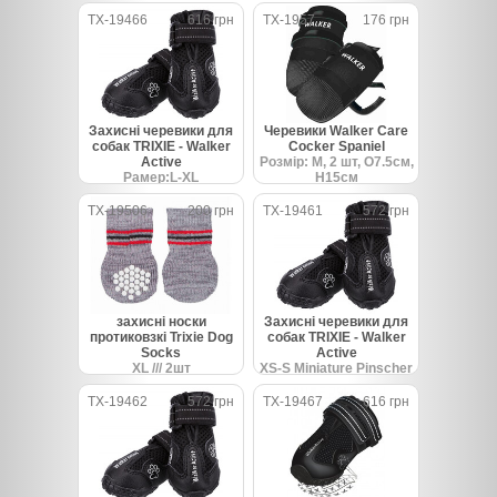
TX-19466
616 грн
TX-1957
176 грн
Захисні черевики для
Черевики Walker Care
собак TRIXIE - Walker
Cocker Spaniel
Active
Розмір: M, 2 шт, O7.5см,
Рамер:L-XL
H15см
TX-19506
200 грн
TX-19461
572 грн
захисні носки
Захисні черевики для
протиковзкі Trixie Dog
собак TRIXIE - Walker
Socks
Active
XL /// 2шт
XS-S Miniature Pinscher
TX-19462
572 грн
TX-19467
616 грн