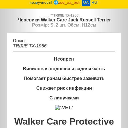
незручності!
zoo_ua_bot
UA
RU
™
TRIXIE
TX-1956
Черевики Walker Care Jack Russell Terrier
Розмір: S, 2 шт, O6см, H12см
Опис:
TRIXIE TX-1956
Неопрен
Виниловая подошва и задняя часть
Помогает ранам быстрее заживать
Снижает риск инфекции
С липучками
Walker Care Protective