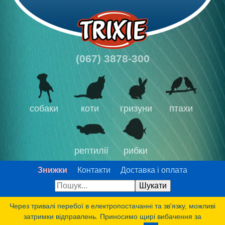
(067) 3878-300
собаки
коти
гризуни
птахи
рептилії
рибки
Знижки
Контакти
Доставка і оплата
Через тривалі перебої в електропостачанні та зв'язку, можливі
затримки відправлень. Приносимо щирі вибачення за