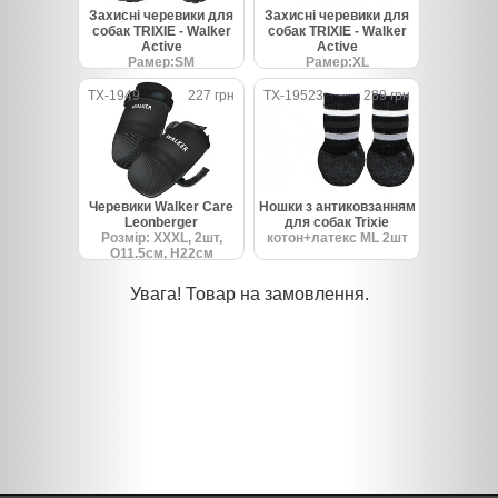
Захисні черевики для
Захисні черевики для
собак TRIXIE - Walker
собак TRIXIE - Walker
Active
Active
Рамер:SM
Рамер:XL
TX-1949
227 грн
TX-19523
289 грн
Черевики Walker Care
Ношки з антиковзанням
Leonberger
для собак Trixie
Розмір: XXXL, 2шт,
котон+латекс ML 2шт
O11.5см, H22см
Увага! Товар на замовлення.