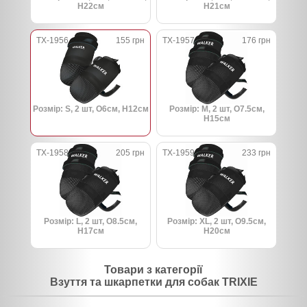
H22см
H21см
TX-1956
155 грн
TX-1957
176 грн
Розмір: S, 2 шт, O6см, H12см
Розмір: M, 2 шт, O7.5см,
H15см
TX-1958
205 грн
TX-1959
233 грн
Розмір: L, 2 шт, O8.5см,
Розмір: XL, 2 шт, O9.5см,
H17см
H20см
Товари з категорії
Взуття та шкарпетки для собак TRIXIE