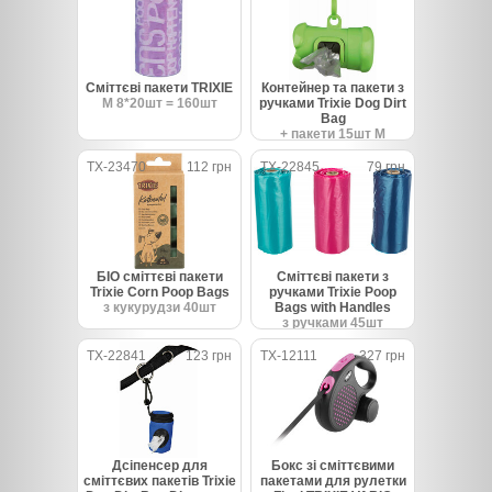
Сміттєві пакети TRIXIE
Контейнер та пакети з
M 8*20шт = 160шт
ручками Trixie Dog Dirt
Bag
+ пакети 15шт М
TX-23470
112 грн
TX-22845
79 грн
БІО сміттєві пакети
Сміттєві пакети з
Trixie Corn Poop Bags
ручками Trixie Poop
з кукурудзи 40шт
Bags with Handles
з ручками 45шт
TX-22841
123 грн
TX-12111
327 грн
Дсіпенсер для
Бокс зі сміттєвими
сміттєвих пакетів Trixie
пакетами для рулетки