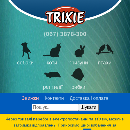
(067) 3878-300
собаки
коти
гризуни
птахи
рептилії
рибки
Знижки
Контакти
Доставка і оплата
Через тривалі перебої в електропостачанні та зв'язку, можливі
затримки відправлень. Приносимо щирі вибачення за