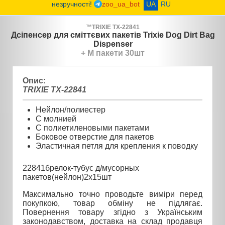
незручності!
zoo_ua_bot
UA
RU
™
TRIXIE
TX-22841
Дсіпенсер для сміттєвих пакетів Trixie Dog Dirt Bag
Dispenser
+ М пакети 30шт
Опис:
TRIXIE TX-22841
Нейлон/полиестер
С молнией
С полиетиленовыми пакетами
Боковое отверстие для пакетов
Эластичная петля для крепления к поводку
22841брелок-тубус д/мусорных
пакетов(нейлон)2х15шт
Максимально точно проводьте виміри перед
покупкою, товар обміну не підлягає.
Повернення товару згідно з Українським
законодавством, доставка на склад продавця