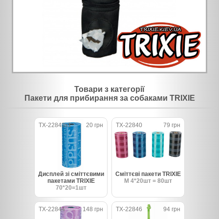
Товари з категорії
Пакети для прибирання за собаками TRIXIE
TX-22843x1
20 грн
TX-22840
79 грн
Дисплей зі сміттєвими
Сміттєві пакети TRIXIE
пакетами TRIXIE
M 4*20шт = 80шт
70*20=1шт
TX-22844
148 грн
TX-22846
94 грн