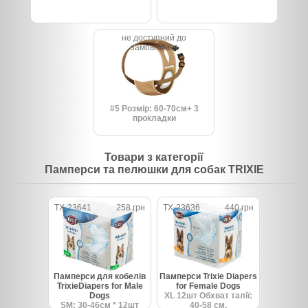
не доступний до
замовлення
#5 Розмір: 60-70см+ 3
прокладки
Товари з категорії
Памперси та пелюшки для собак TRIXIE
TX-23641
258 грн
TX-23636
440 грн
Памперси для кобелів
Памперси Trixie Diapers
TrixieDiapers for Male
for Female Dogs
Dogs
ХL 12шт Обхват талії:
SM: 30-46см * 12шт
40-58 см.