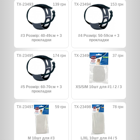
TX-23493
139 грн
TX-23494
153 грн
#3 Розмір: 40-49см + 3
#4 Розмір: 50-59см + 3
прокладки
прокладки
TX-23495
174 грн
TX-23496
37 грн
#5 Розмір: 60-70см + 3
XS/S/M 10шт для #1 / 2 / 3
прокладки
TX-23497
59 грн
TX-23498
78 грн
М 10шт для #3
L/XL 10шт для #4 / 5