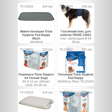
TX-23420
334 грн
TX-23663
198 грн
Миючі пелюшки Trixie
Гігієнічний пояс для
Hygiene Pad Nappy
кобелів TRIXIE 23663
Wash
+3шт. прокладки М 45-
40х60см
55см
TX-23631
223 грн
TX-23417
591 грн
Памперси Trixie Diapers
Пелюшки Trixie Hygiene
for Female Dogs
Pad Nappy
XS-S 12 шт. Обхват
40х60см, 50шт TX-23415
талії: 20-28 см.
TX-23415
419 грн
TX-23643
378 грн