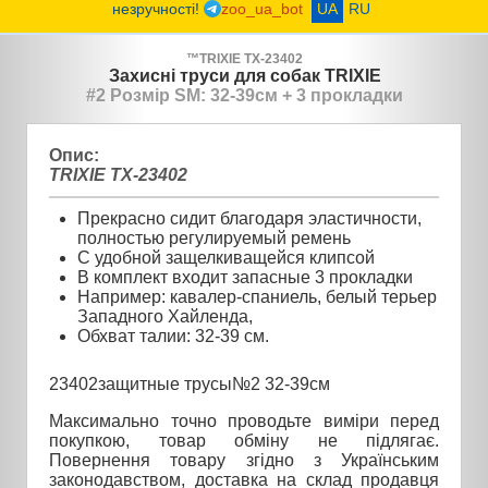
незручності!
zoo_ua_bot
UA
RU
™
TRIXIE
TX-23402
Захисні труси для собак TRIXIE
#2 Розмір SM: 32-39см + 3 прокладки
Опис:
TRIXIE TX-23402
Прекрасно сидит благодаря эластичности,
полностью регулируемый ремень
С удобной защелкиващейся клипсой
В комплект входит запасные 3 прокладки
Например: кавалер-спаниель, белый терьер
Западного Хайленда,
Обхват талии: 32-39 см.
23402защитные трусы№2 32-39см
Максимально точно проводьте виміри перед
покупкою, товар обміну не підлягає.
Повернення товару згідно з Українським
законодавством, доставка на склад продавця