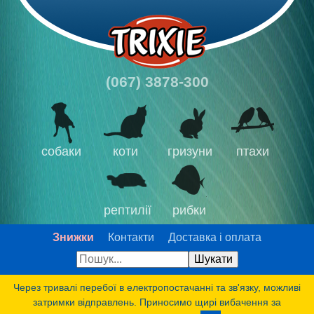
(067) 3878-300
собаки
коти
гризуни
птахи
рептилії
рибки
Знижки
Контакти
Доставка і оплата
Через тривалі перебої в електропостачанні та зв'язку, можливі
затримки відправлень. Приносимо щирі вибачення за