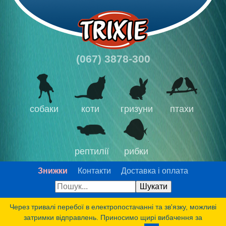
(067) 3878-300
собаки
коти
гризуни
птахи
рептилії
рибки
Знижки
Контакти
Доставка і оплата
Через тривалі перебої в електропостачанні та зв'язку, можливі
затримки відправлень. Приносимо щирі вибачення за