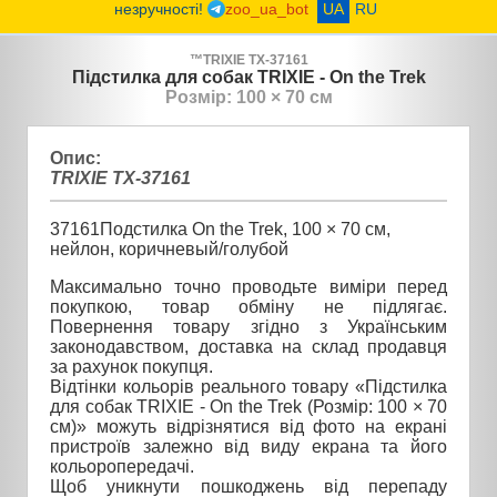
незручності!
zoo_ua_bot
UA
RU
™
TRIXIE
TX-37161
Підстилка для собак TRIXIE - On the Trek
Розмір: 100 × 70 см
Опис:
TRIXIE TX-37161
37161Подстилка On the Trek, 100 × 70 см,
нейлон, коричневый/голубой
Максимально точно проводьте виміри перед
покупкою, товар обміну не підлягає.
Повернення товару згідно з Українським
законодавством, доставка на склад продавця
за рахунок покупця.
Відтінки кольорів реального товару «Підстилка
для собак TRIXIE - On the Trek (Розмір: 100 × 70
см)» можуть відрізнятися від фото на екрані
пристроїв залежно від виду екрана та його
кольоропередачі.
Щоб уникнути пошкоджень від перепаду