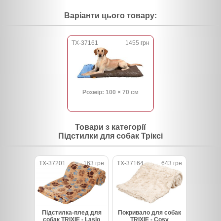
Варіанти цього товару:
TX-37161
1455 грн
Розмір: 100 × 70 см
Товари з категорії
Підстилки для собак Тріксі
TX-37201
163 грн
TX-37164
643 грн
Підстилка-плед для
Покривало для собак
собак TRIXIE - Laslo
TRIXIE - Cosy