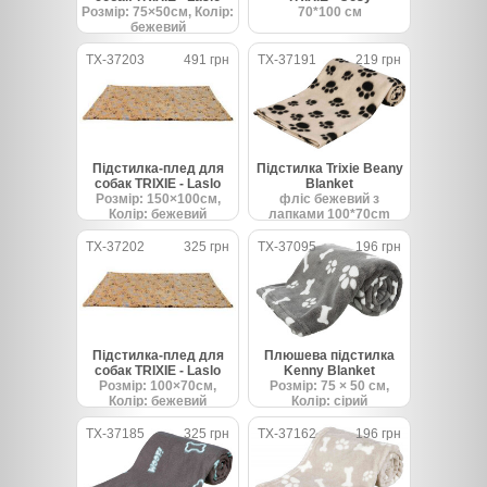
Розмір: 75×50см, Колір:
70*100 см
бежевий
TX-37203
491 грн
TX-37191
219 грн
Підстилка-плед для
Підстилка Trixie Beany
собак TRIXIE - Laslo
Blanket
Розмір: 150×100см,
фліс бежевий з
Колір: бежевий
лапками 100*70cm
TX-37202
325 грн
TX-37095
196 грн
Підстилка-плед для
Плюшева підстилка
собак TRIXIE - Laslo
Kenny Blanket
Розмір: 100×70см,
Розмір: 75 × 50 см,
Колір: бежевий
Колір: сірий
TX-37185
325 грн
TX-37162
196 грн