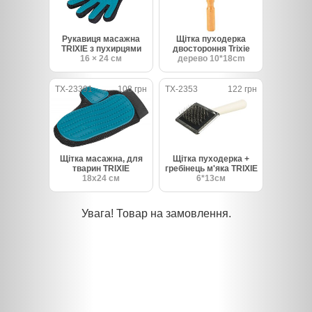
Рукавиця масажна
Щітка пуходерка
TRIXIE з пухирцями
двостороння Trixie
16 × 24 cм
дерево 10*18cm
TX-23391
108 грн
TX-2353
122 грн
Щітка масажна, для
Щітка пуходерка +
тварин TRIXIE
гребінець м'яка TRIXIE
18х24 см
6*13см
Увага! Товар на замовлення.