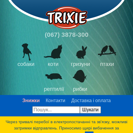
(067) 3878-300
собаки
коти
гризуни
птахи
рептилії
рибки
Знижки
Контакти
Доставка і оплата
Через тривалі перебої в електропостачанні та зв'язку, можливі
затримки відправлень. Приносимо щирі вибачення за