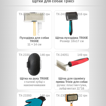
Щітки для собак Тріксі
TX-2356
132 грн
TX-24132
316 грн
Пуходірка для собак
Щітка-пуходірка TRIXIE
TRIXIE
Розмір: 10х17 см
11 × 14 см
TX-2330
146 грн
TX-24051
149 грн
Щітка на руку TRIXIE
Щітка для грумінгу
сталеві зубці з
пряма Trixie для собак
наконечниками
ручка: пластик+гума,
зубці-метал 11*16
TX-23393
146 грн
TX-2305
132 грн