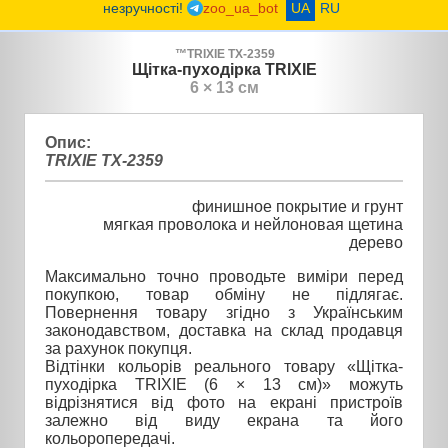
незручності!
zoo_ua_bot
UA
RU
™
TRIXIE
TX-2359
Щітка-пуходірка TRIXIE
6 × 13 см
Опис:
TRIXIE TX-2359
финишное покрытие и грунт
мягкая проволока и нейлоновая щетина
дерево
Максимально точно проводьте виміри перед
покупкою, товар обміну не підлягає.
Повернення товару згідно з Українським
законодавством, доставка на склад продавця
за рахунок покупця.
Відтінки кольорів реального товару «Щітка-
пуходірка TRIXIE (6 × 13 см)» можуть
відрізнятися від фото на екрані пристроїв
залежно від виду екрана та його
кольоропередачі.