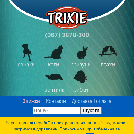
(067) 3878-300
собаки
коти
гризуни
птахи
рептилії
рибки
Знижки
Контакти
Доставка і оплата
Через тривалі перебої в електропостачанні та зв'язку, можливі
затримки відправлень. Приносимо щирі вибачення за