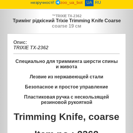
незручності!
zoo_ua_bot
UA
RU
™
TRIXIE
TX-2362
Тримінг рідкісний Trixie Trimming Knife Coarse
coarse 19 см
Опис:
TRIXIE TX-2362
Специально для тримминга шерсти спины
и живота
Лезвие из нержавеющей стали
Безопасное и простое управление
Пластиковая ручка с нескользящей
резиновой рукояткой
Trimming Knife, coarse