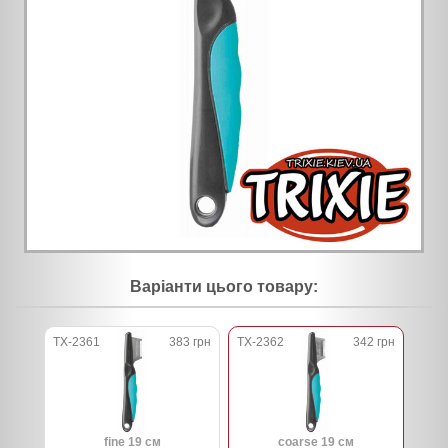
Варіанти цього товару:
TX-2361
383 грн
TX-2362
342 грн
fine 19 см
coarse 19 см