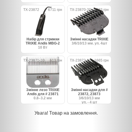
TX-23872
6711 грн
TX-23870-20
1283 грн
Набір для стрижки
Змінні насадки TRIXIE
TRIXIE Andis MBG-2
3/6/10/13 мм. уп. 4шт
10 Вт
TX-23871-10
613 грн
TX-23872-20
1665 грн
Змінне лезо TRIXIE
Змінні насадки для #
Andis для # 23871
23872, 23873
0.8–3.2 мм
3/6/10/13 мм
уп. - 4 шт
Увага! Товар на замовлення.