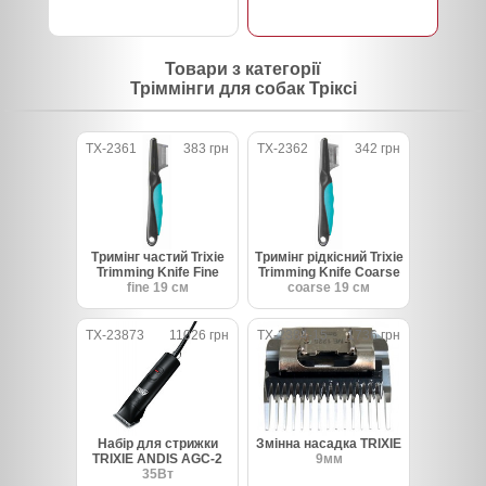
Товари з категорії
Тріммінги для собак Тріксі
TX-2361
383 грн
TX-2362
342 грн
Тримінг частий Trixie
Тримінг рідкісний Trixie
Trimming Knife Fine
Trimming Knife Coarse
fine 19 см
coarse 19 см
TX-23873
11026 грн
TX-2384-15
1736 грн
Набір для стрижки
Змінна насадка TRIXIE
TRIXIE ANDIS AGC-2
9мм
35Вт