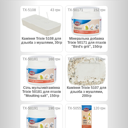
TX-5108
43 грн
TX-50171
152 грн
Каміння Trixie 5108 для
Мінеральна добавка
дзьоба з мушлями, 30гр
Trixie 50171 для птахів
"Bird's grit", 150гр
TX-50181
160 грн
TX-5107
93 грн
Сіль мультивітамінна
Каміння Trixie 5107 для
Trixie 50181 для птахів
дзьоба з мушлями,
"Moulting salt", 150гр
200гр
TX-50191
190 грн
TX-50551
120 грн