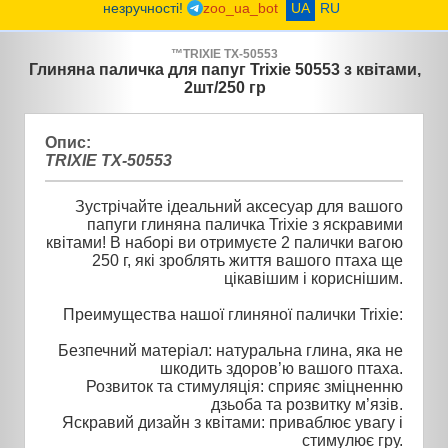
незручності!
zoo_ua_bot
UA
RU
™
TRIXIE
TX-50553
Глиняна паличка для папуг Trixie 50553 з квітами,
2шт/250 гр
Опис:
TRIXIE TX-50553
Зустрічайте ідеальний аксесуар для вашого
папуги глиняна паличка Trixie з яскравими
квітами! В наборі ви отримуєте 2 палички вагою
250 г, які зроблять життя вашого птаха ще
цікавішим і кориснішим.
Преимущества нашої глиняної палички Trixie:
Безпечний матеріал: натуральна глина, яка не
шкодить здоров’ю вашого птаха.
Розвиток та стимуляція: сприяє зміцненню
дзьоба та розвитку м’язів.
Яскравий дизайн з квітами: приваблює увагу і
стимулює гру.