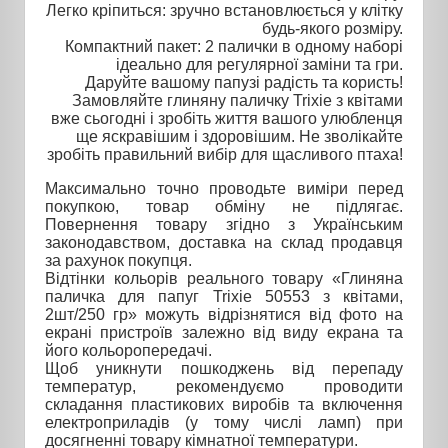
Легко кріпиться: зручно встановлюється у клітку
будь-якого розміру.
Компактний пакет: 2 палички в одному наборі
ідеально для регулярної заміни та гри.
Даруйте вашому папузі радість та користь!
Замовляйте глиняну паличку Trixie з квітами
вже сьогодні і зробіть життя вашого улюбленця
ще яскравішим і здоровішим. Не зволікайте
зробіть правильний вибір для щасливого птаха!
Максимально точно проводьте виміри перед
покупкою, товар обміну не підлягає.
Повернення товару згідно з Українським
законодавством, доставка на склад продавця
за рахунок покупця.
Відтінки кольорів реального товару «Глиняна
паличка для папуг Trixie 50553 з квітами,
2шт/250 гр» можуть відрізнятися від фото на
екрані пристроїв залежно від виду екрана та
його кольоропередачі.
Щоб уникнути пошкоджень від перепаду
температур, рекомендуємо проводити
складання пластикових виробів та включення
електроприладів (у тому числі ламп) при
досягненні товару кімнатної температури.