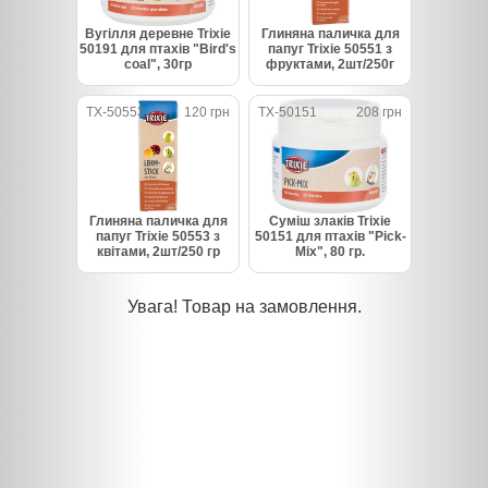
Вугілля деревне Trixie
Глиняна паличка для
50191 для птахів "Bird's
папуг Trixie 50551 з
coal", 30гр
фруктами, 2шт/250г
TX-50553
120 грн
TX-50151
208 грн
Глиняна паличка для
Суміш злаків Trixie
папуг Trixie 50553 з
50151 для птахів "Pick-
квітами, 2шт/250 гр
Mix", 80 гр.
Увага! Товар на замовлення.