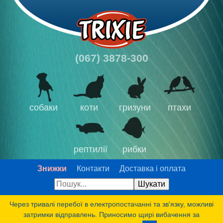
(067) 3878-300
собаки
коти
гризуни
птахи
рептилії
рибки
Знижки
Контакти
Доставка і оплата
Через тривалі перебої в електропостачанні та зв'язку, можливі
затримки відправлень. Приносимо щирі вибачення за