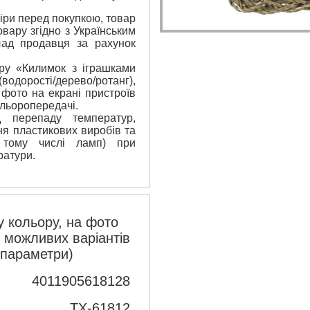
ри перед покупкою, товар
вару згідно з Українським
лад продавця за рахунок
ару «Килимок з іграшками
дорості/дерево/ротанг),
 фото на екрані пристроїв
ольоропередачі.
 перепаду температур,
я пластикових виробів та
 тому числі ламп) при
ратури.
 кольору, на фото
з можливих варіантів
 параметри)
4011905618128
TX-61812