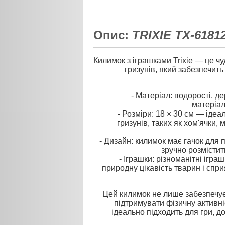
Опис:
TRIXIE TX-6181
Килимок з іграшками Trixie — це ч
гризунів, який забезпечить
- Матеріал: водорості, д
матеріал
- Розміри: 18 × 30 см — ідеа
гризунів, таких як хом'ячки, 
- Дизайн: килимок має гачок для
зручно розмістити
- Іграшки: різноманітні ігр
природну цікавість тварин і спр
Цей килимок не лише забезпечує
підтримувати фізичну активні
ідеально підходить для гри, 