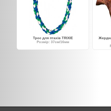
Трос для птахів TRIXIE
Жердка 
Розмір: 37см/16мм