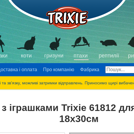
аки
коти
гризуни
птахи
рептилії
ри
оставка і оплата
Про компанію
Фабрика
 та зв'язку, можливі затримки відправлень. Приносимо щирі вибаче
 іграшками Trixie 61812 дл
18х30см