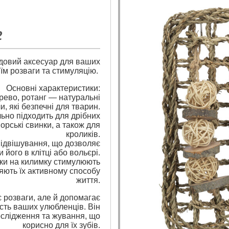
2
удовий аксесуар для ваших
 їм розваги та стимуляцію.
Основні характеристики:
ерево, ротанг — натуральні
и, які безпечні для тварин.
льно підходить для дрібних
морські свинки, а також для
кроликів.
 підвішування, що дозволяє
 його в клітці або вольєрі.
ашки на килимку стимулюють
ияють їх активному способу
життя.
 розваги, але й допомагає
сть ваших улюбленців. Він
дослідження та жування, що
корисно для їх зубів.