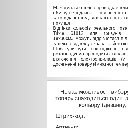
Максимально точно проводьте вимі
обміну не підлягає. Повернення то
законодавством, доставка на ск
покупця.
Відтінки кольорів реального тов
Trixie 61812 для гризунів (во
18х30см» можуть відрізнятися від
залежно від виду екрана та його к
Щоб уникнути пошкоджень від
рекомендуємо проводити складанн
включення електроприладів (у
досягненні товару кімнатної темпе
Немає можливості вибору
товару знаходиться один і
кольору (дизайну,
Штрих-код:
Артикул: