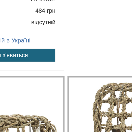
484
грн
відсутній
й в Україні
 з'явиться