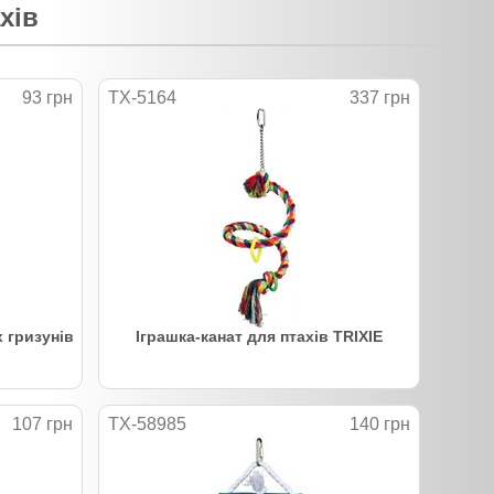
хів
93 грн
TX-5164
337 грн
х гризунів
Іграшка-канат для птахів TRIXIE
107 грн
TX-58985
140 грн