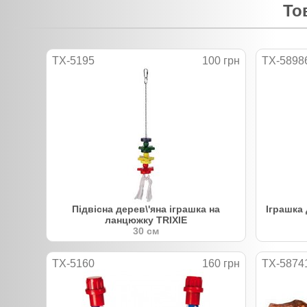
То
TX-5195
100 грн
TX-5898
Підвісна дерев\'яна іграшка на
Іграшка 
ланцюжку TRIXIE
30 см
TX-5160
160 грн
TX-5874