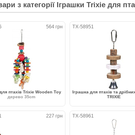
вари з категорії
Іграшки Trixie для пта
6
564 грн
TX-58951
для птахів Trixie Wooden Toy
Іграшка для птахів та дрібни
дерево 35cm
TRIXIE
1
227 грн
TX-58961