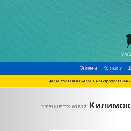
соб
Знижки
Контакти
Д
Через тривалі перебої в електропостачанні
Килимок з
™
TRIXIE
TX-61812