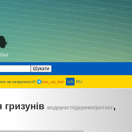
(067) 3878-300
бки
ння за незручності!
zoo_ua_bot
UA
RU
я гризунів
,
водорості/дерево/ротанг