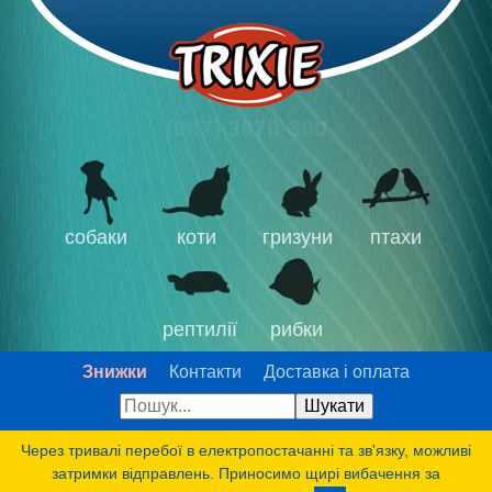
(067) 3878-300
собаки
коти
гризуни
птахи
рептилії
рибки
Знижки
Контакти
Доставка і оплата
Через тривалі перебої в електропостачанні та зв'язку, можливі
затримки відправлень. Приносимо щирі вибачення за