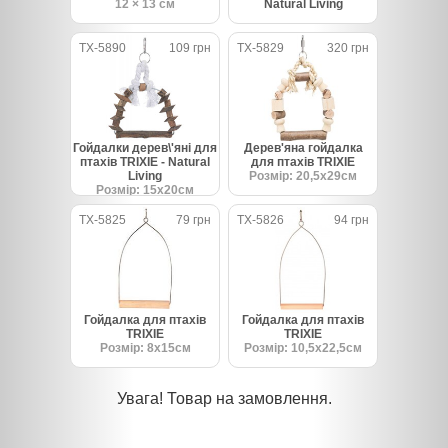
12 × 13 см
Natural Living
TX-5890
109 грн
TX-5829
320 грн
Гойдалки дерев\'яні для
Дерев'яна гойдалка
птахів TRIXIE - Natural
для птахів TRIXIE
Living
Розмір: 20,5х29см
Розмір: 15х20см
TX-5825
79 грн
TX-5826
94 грн
Гойдалка для птахів
Гойдалка для птахів
TRIXIE
TRIXIE
Розмір: 8х15см
Розмір: 10,5х22,5см
Увага! Товар на замовлення.