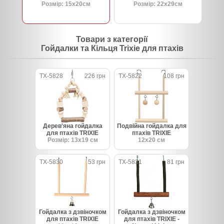
Розмір: 15х20см
Розмір: 22х29см
Товари з категорії
Гойдалки та Кільця Trixie для птахів
TX-5828
226 грн
TX-5822
108 грн
Дерев'яна гойдалка
Подвійна гойдалка для
для птахів TRIXIE
птахів TRIXIE
Розмір: 13х19 см
12х20 см
TX-5830
53 грн
TX-5831
81 грн
Гойдалка з дзвіночком
Гойдалка з дзвіночком
для птахів TRIXIE
для птахів TRIXIE -