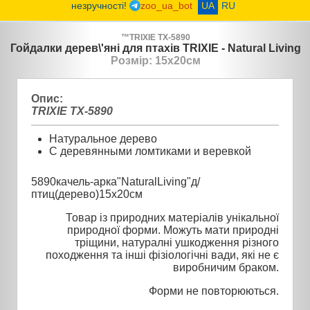
незручності!
zoo_ua_bot
UA
RU
™
TRIXIE
TX-5890
Гойдалки дерев\'яні для птахів TRIXIE - Natural Living
Розмір: 15х20см
Опис:
TRIXIE TX-5890
Натуральное дерево
С деревянными ломтиками и веревкой
5890качель-арка"NaturalLiving"д/
птиц(дерево)15х20см
Товар із природних матеріалів унікальної
природної форми. Можуть мати природні
тріщини, натуралні ушкодження різного
походження та інші фізіологічні вади, які не є
виробничим браком.
Форми не повторюються.