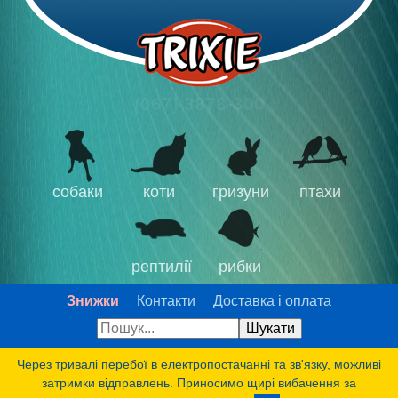
(067) 3878-300
собаки
коти
гризуни
птахи
рептилії
рибки
Знижки
Контакти
Доставка і оплата
Через тривалі перебої в електропостачанні та зв'язку, можливі
затримки відправлень. Приносимо щирі вибачення за