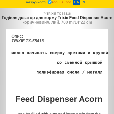
незручності!
zoo_ua_bot
UA
RU
™
TRIXIE
TX-55416
Годівля дозатор для корму Trixie Feed Dispenser Acorn
коричневий/білий, 700 ml/14*22 cm
Опис:
TRIXIE TX-55416
можно начинать сверху орехами и крупой
со съемной крышкой
полиэфирная смола / металл
Feed Dispenser Acorn