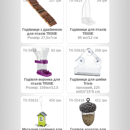
TX-6106
107 грн
TX-5425
59 грн
Годівниця з драбинкою
Годівниця для птахів
для птахів TRIXIE
TRIXIE
Розмір: 27,5х7см
90 мл/12 см
TX-5418
93 грн
TX-55610
258 грн
Годівля-воронка для
Годівниця для шибки
птахів TRIXIE
Trixie
Розмір: 150мл/12,5
прозорий, 225
ml/15*15*6 cm
TX-55631
450 грн
TX-55416
421 грн
Металеві годівниці для
Годівля дозатор для