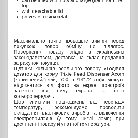
can be filled with nuts and large grain from the
top
with detachable lid
polyester resin/metal
Максимально точно проводьте виміри перед
покупкою, товар обміну не підлягає.
Повернення товару згідно з Українським
законодавством, доставка на склад продавця
за рахунок покупця.
Відтінки кольорів реального товару «Годівля
дозатор для корму Trixie Feed Dispenser Acorn
(коричневий/білий, 700 ml/14*22 cm)» можуть
відрізнятися від фото на екрані пристроїв
залежно від виду екрана та його
кольоропередачі.
Щоб уникнути пошкоджень від перепаду
температур, рекомендуємо проводити
складання пластикових виробів та включення
електроприладів (у тому числі ламп) при
досягненні товару кімнатної температури.