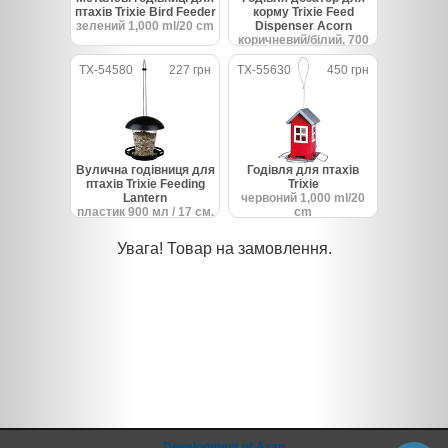
птахів Trixie Bird Feeder
корму Trixie Feed
зелений 1,000 ml/20 cm
Dispenser Acorn
коричневий/білий, 700
ml/14*22 cm
TX-54580
227 грн
TX-55630
450 грн
Вулична годівниця для
Годівля для птахів
птахів Trixie Feeding
Trixie
Lantern
червоний 1,000 ml/20
пластик 900 мл / 17 см.
cm
Увага! Товар на замовлення.
Development of Azan