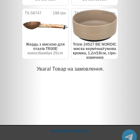
TX-58747
198 грн
TX-24527
308 грн
Жердь з мискою для
Trixie 24527 BE NORDIC
птахів TRIXIE
миска кермічна/гумова
кокос/бамбук 25cm
кромка, 1.2л/18см, сіро-
коричнев
Увага! Товар на замовлення.
Development of Azan
@