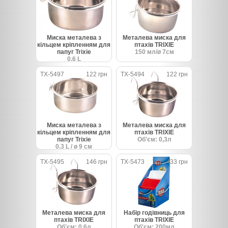
Миска металева з
Металева миска для
кільцем кріпленням для
птахів TRIXIE
папуг Trixie
150 мл/ø 7см
0.6 L
TX-5497
122 грн
TX-5494
122 грн
Миска металева з
Металева миска для
кільцем кріпленням для
птахів TRIXIE
папуг Trixie
Об'єм: 0,3л
0.3 L / ø 9 см
TX-5495
146 грн
TX-5473
433 грн
Металева миска для
Набір годівниць для
птахів TRIXIE
птахів TRIXIE
Об'єм: 0,6л
Об'єм: 200мл