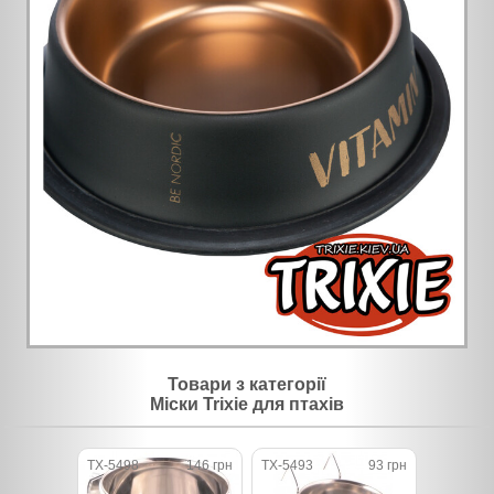
Товари з категорії
Міски Trixie для птахів
TX-5498
146 грн
TX-5493
93 грн