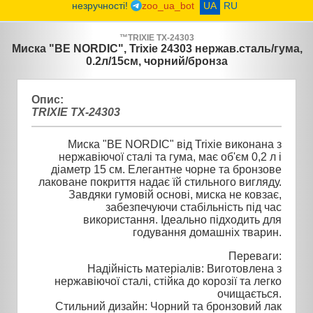
незручності!
zoo_ua_bot
UA
RU
™
TRIXIE
TX-24303
Миска "BE NORDIC", Trixie 24303 нержав.сталь/гума,
0.2л/15см, чорний/бронза
Опис:
TRIXIE TX-24303
Миска "BE NORDIC" від Trixie виконана з
нержавіючої сталі та гума, має об'єм 0,2 л і
діаметр 15 см. Елегантне чорне та бронзове
лаковане покриття надає їй стильного вигляду.
Завдяки гумовій основі, миска не ковзає,
забезпечуючи стабільність під час
використання. Ідеально підходить для
годування домашніх тварин.
Переваги:
Надійність матеріалів: Виготовлена ​​з
нержавіючої сталі, стійка до корозії та легко
очищається.
Стильний дизайн: Чорний та бронзовий лак