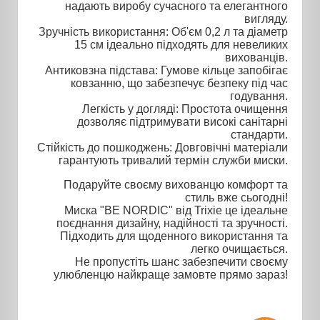
надають виробу сучасного та елегантного
вигляду.
Зручність використання: Об'єм 0,2 л та діаметр
15 см ідеально підходять для невеликих
вихованців.
Антиковзна підстава: Гумове кільце запобігає
ковзанню, що забезпечує безпеку під час
годування.
Легкість у догляді: Простота очищення
дозволяє підтримувати високі санітарні
стандарти.
Стійкість до пошкоджень: Довговічні матеріали
гарантують тривалий термін служби миски.
Подаруйте своєму вихованцю комфорт та
стиль вже сьогодні!
Миска "BE NORDIC" від Trixie це ідеальне
поєднання дизайну, надійності та зручності.
Підходить для щоденного використання та
легко очищається.
Не пропустіть шанс забезпечити своєму
улюбленцю найкраще замовте прямо зараз!