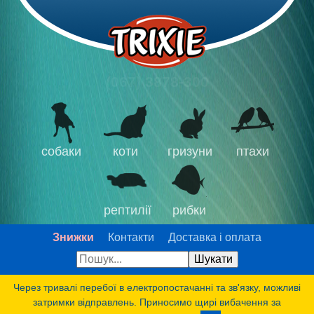
(067) 3878-300
собаки
коти
гризуни
птахи
рептилії
рибки
Знижки
Контакти
Доставка і оплата
Через тривалі перебої в електропостачанні та зв'язку, можливі
затримки відправлень. Приносимо щирі вибачення за