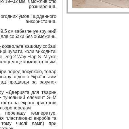
ою 19–32 мм, з можливістю
розширення.
погодних умов і щоденного
використання.
29,5 см забезпечує зручний
 для собаки без обмежень.
— дозвольте вашому собаці
ирішувати, коли виходити!
ee Dog 2-Way Flap S–M уже
бленцем ще комфортнішим!
ри перед покупкою, товар
вару згідно з Українським
лад продавця за рахунок
ару «Дверцята для тварин
 + тунельний елемент S–M
 фото на екрані пристроїв
ольоропередачі.
 перепаду температур,
я пластикових виробів та
 тому числі ламп) при
ратури.