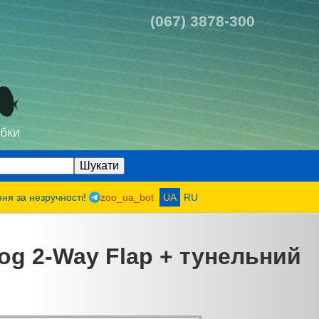
(067) 3878-300
бки
ння за незручності!
zoo_ua_bot
UA
RU
Dog 2-Way Flap + тунельний