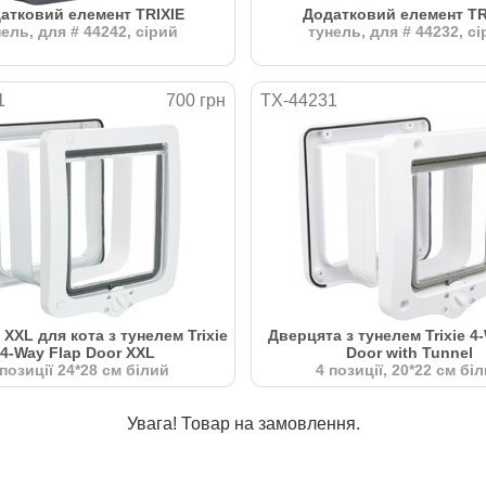
атковий елемент TRIXIE
Додатковий елемент TR
ель, для # 44242, сірий
тунель, для # 44232, с
1
700 грн
TX-44231
XXL для кота з тунелем Trixie
Дверцята з тунелем Trixie 4
4-Way Flap Door XXL
Door with Tunnel
 позиції 24*28 см білий
4 позиції, 20*22 см бі
Увага! Товар на замовлення.