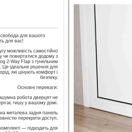
— свобода для вашого
ть для вас!
угу можливість самостійно
у чи повертатися додому з
Dog 2-Way Flap з тунельним
. Це ідеальне рішення для
орід, які цінують комфорт і
безпеку.
Основні переваги:
зшумна робота дверцят не
ерігає тишу у вашому домі.
на металева задня панель
овністю перекрити доступ.
комплекті — підходить для