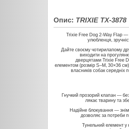
Опис:
TRIXIE TX-3878
Trixie Free Dog 2-Way Flap 
улюбленця, зручніс
Дайте своєму чотирилапому др
виходити на прогулянк
дверцятами Trixie Free 
елементом (розмір S–M, 30×36 см)
власників собак середніх п
Гнучкий прозорий клапан — бе
лякає тварину та зб
Надійне блокування — знім
дозволяє за потреби п
Тунельний елемент у 