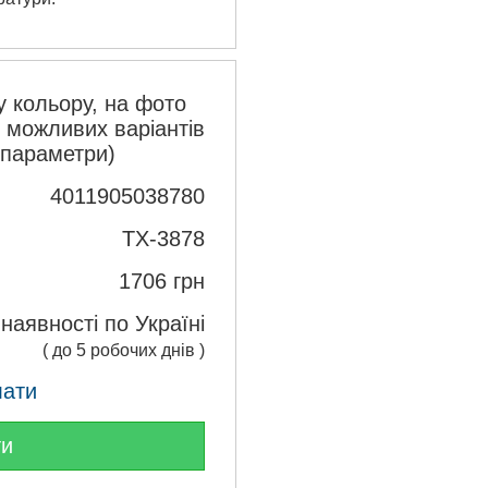
 кольору, на фото
з можливих варіантів
 параметри)
4011905038780
TX-3878
1706
грн
 наявності по Україні
( до 5 робочих днів )
лати
ти