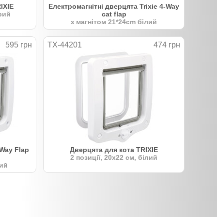
IXIE
Електромагнітні дверцята Trixie 4-Way
ірий
cat flap
з магнітом 21*24cm білий
595 грн
TX-44201
474 грн
-Way Flap
Дверцята для кота TRIXIE
2 позиції, 20х22 см, білий
лий