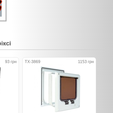
іксі
93 грн
TX-3869
1153 грн