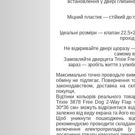
встановлення у двері глибин
Міцний пластик — стійкий до 
Ідеальні розміри — клапан 22,5×
прохід
Не відкривайте двері щоразу 
самому в
Замовляйте дверцята Trixie Fr
зараз — зробіть життя з улю
Максимально точно проводьте вимі
обміну не підлягає. Повернення то
законодавством, доставка на ск
покупця.
Відтінки кольорів реального тов
Trixie 3878 Free Dog 2-Way Flap
30*36 см» можуть відрізнятися від
залежно від виду екрана та його к
Щоб уникнути пошкоджень від
рекомендуємо проводити складанн
включення електроприладів (у
досягненні товару кімнатної темпе