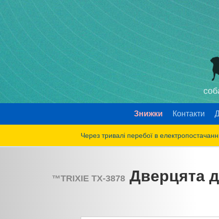
соб
Знижки
Контакти
Д
Через тривалі перебої в електропостачанні
Дверцята дл
™
TRIXIE
TX-3878