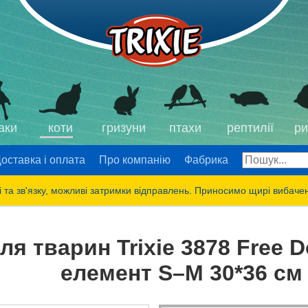
аки
коти
гризуни
птахи
рептилії
ри
оставка і оплата
Про компанію
Фабрика
 та зв'язку, можливі затримки відправлень. Приносимо щирі вибаче
я тварин Trixie 3878 Free 
елемент S–M 30*36 см