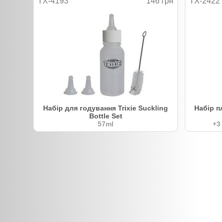
TX-4193
146 грн
TX-2422
Набір для годування Trixie Suckling
Набір п
Bottle Set
57ml
+3