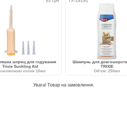
61 грн
TX-29191
ляшка шприц для годування
Шампунь для довгошерсти
Trixie Suckling Aid
TRIXIE
 силіконові соски 10мл
Об'єм: 250мл
Увага! Товар на замовлення.