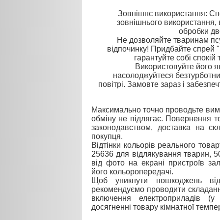
Зовнішнє використання: Сп
зовнішнього використання, 
обробки дво
Не дозволяйте тваринам пс
відпочинку! Придбайте спрей "K
гарантуйте собі спокій
Використовуйте його як
насолоджуйтеся безтурботн
повітрі. Замовте зараз і забезпе
Максимально точно проводьте вимі
обміну не підлягає. Повернення то
законодавством, доставка на ск
покупця.
Відтінки кольорів реального товар
25636 для відлякування тварин, 5
від фото на екрані пристроїв за
його кольоропередачі.
Щоб уникнути пошкоджень від
рекомендуємо проводити складанн
включення електроприладів (у
досягненні товару кімнатної темпе