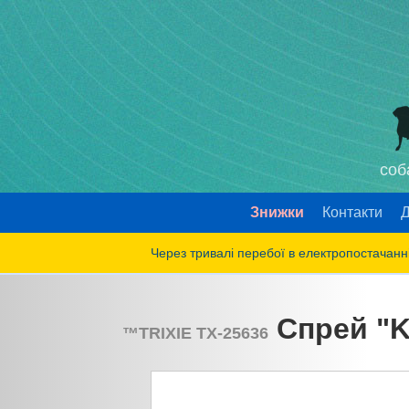
соб
Знижки
Контакти
Д
Через тривалі перебої в електропостачанні
Спрей "Ke
™
TRIXIE
TX-25636