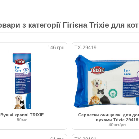
овари з категорії
Гігієна Trixie для кот
146 грн
TX-29419
Вушні краплі TRIXIE
Серветки очищаючі для дог
50мл
вухами Trixie 29419
40шт/уп