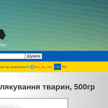
(067) 3878-300
бки
ння за незручності!
zoo_ua_bot
UA
RU
длякування тварин, 500гр