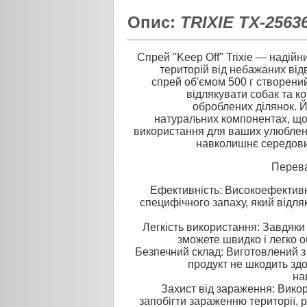
Опис:
TRIXIE TX-2563
Спрей "Keep Off" Trixie — надійн
територій від небажаних від
спрей об'ємом 500 г створени
відлякувати собак та ко
оброблених ділянок. 
натуральних компонентах, що
використання для ваших улюблен
навколишнє середови
Перева
Ефективність: Високоефективн
специфічного запаху, який відля
Легкість використання: Завдяки
зможете швидко і легко о
Безпечний склад: Виготовлений з
продукт не шкодить зд
на
Захист від зараження: Вико
запобігти зараженню території, 