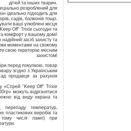
дітей та інших тварин.
еціально розроблений для
він ідеально підходить для
рів, садів, балконів тощо.
увати ваші улюблені місця
eep Off" Trixie сьогодні та
 та комфорт у вашому домі!
 надійний засіб захисту та
ими моментами на свіжому
чте свою територію якісним
захистом!
ри перед покупкою, товар
вару згідно з Українським
лад продавця за рахунок
у «Спрей "Keep Off" Trixie
00гр» можуть відрізнятися
лежно від виду екрана та
 перепаду температур,
я пластикових виробів та
 тому числі ламп) при
ратури.