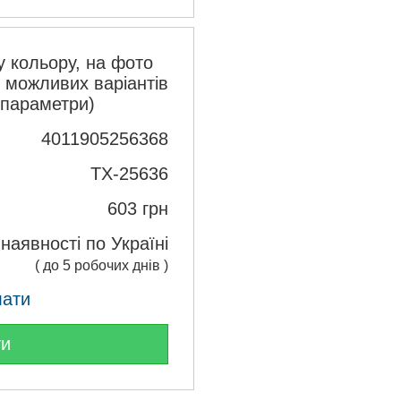
 кольору, на фото
з можливих варіантів
 параметри)
4011905256368
TX-25636
603
грн
 наявності по Україні
( до 5 робочих днів )
лати
ти