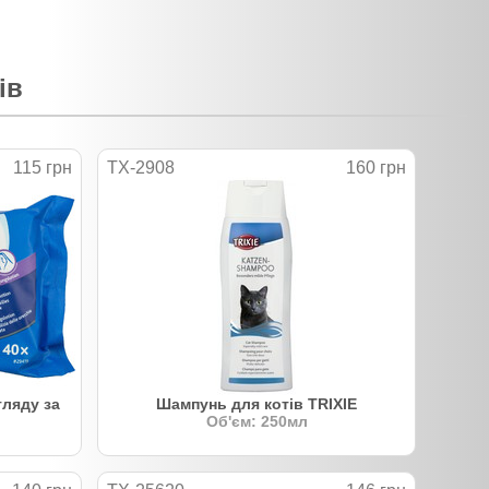
ів
115 грн
TX-2908
160 грн
ляду за
Шампунь для котів TRIXIE
Об'єм: 250мл