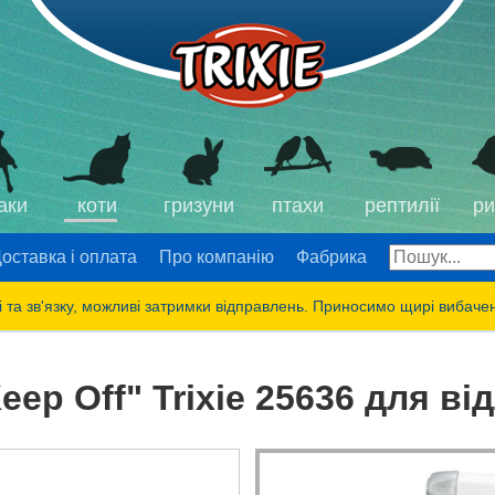
аки
коти
гризуни
птахи
рептилії
ри
оставка і оплата
Про компанію
Фабрика
 та зв'язку, можливі затримки відправлень. Приносимо щирі вибаче
ep Off" Trixie 25636 для ві