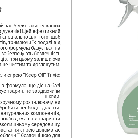
6
ий засіб для захисту ваших
відувачів! Цей ефективний
й спеціально для того, щоб
тів, тримаючи їх подалі від
Його формула базується на
 забезпечують безпечність
ців, при цьому залишаючи
ще чистим та доглянутим.
ги спрею "Keep Off" Trixie:
а формула, що діє на базі
кує тварин, не завдаючи їм
шкоди.
 зручному розпилювачу, ви
бробити необхідні ділянки.
 натуральних компонентів,
оров’ю домашніх тварин та
вколишньому середовищу.
ристання спрею допомагає
роблячи її безпечнішою для