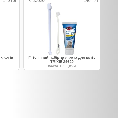
140 грн
TX-25620
146 грн
х котів
Гігієнічний набір для рота для котів
TRIXIE 25620
паста + 2 щітки