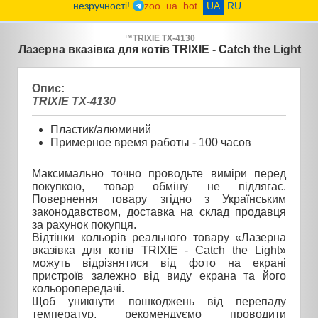
незручності!
zoo_ua_bot
UA
RU
™
TRIXIE
TX-4130
Лазерна вказівка ​​для котів TRIXIE - Catch the Light
Опис:
TRIXIE TX-4130
Пластик/алюминий
Примерное время работы - 100 часов
Максимально точно проводьте виміри перед
покупкою, товар обміну не підлягає.
Повернення товару згідно з Українським
законодавством, доставка на склад продавця
за рахунок покупця.
Відтінки кольорів реального товару «Лазерна
вказівка ​​для котів TRIXIE - Catch the Light»
можуть відрізнятися від фото на екрані
пристроїв залежно від виду екрана та його
кольоропередачі.
Щоб уникнути пошкоджень від перепаду
температур, рекомендуємо проводити