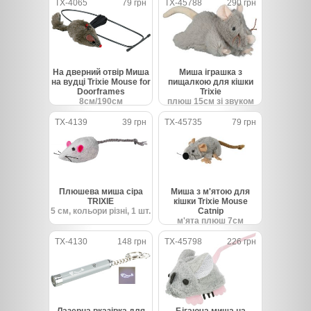
TX-4065
79 грн
TX-45788
290 грн
На дверний отвір Миша
Миша іграшка з
на вудці Trixie Mouse for
пищалкою для кішки
Doorframes
Trixie
8см/190см
плюш 15см зі звуком
TX-4139
39 грн
TX-45735
79 грн
Плюшева миша сіра
Миша з м'ятою для
TRIXIE
кішки Trixie Mouse
5 см, кольори різні, 1 шт.
Catnip
м'ята плюш 7см
TX-4130
148 грн
TX-45798
226 грн
Лазерна вказівка ​​для
Бігаюча миша на