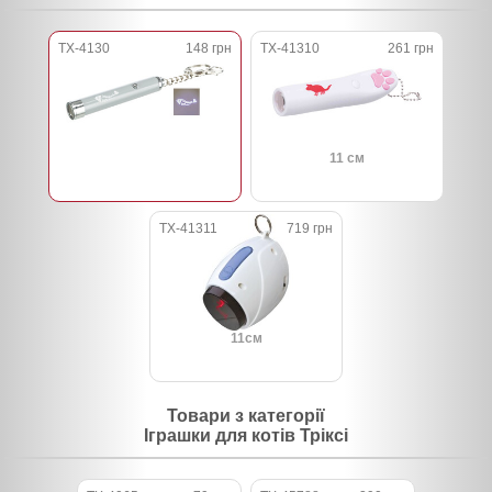
TX-4130
148 грн
TX-41310
261 грн
11 см
TX-41311
719 грн
11см
Товари з категорії
Іграшки для котів Тріксі