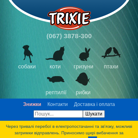
(067) 3878-300
собаки
коти
гризуни
птахи
рептилії
рибки
Знижки
Контакти
Доставка і оплата
Через тривалі перебої в електропостачанні та зв'язку, можливі
затримки відправлень. Приносимо щирі вибачення за