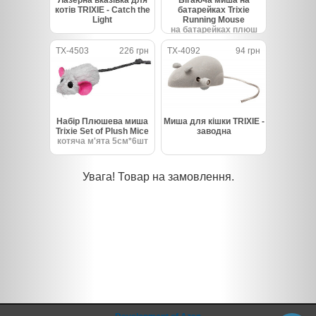
котів TRIXIE - Catch the
батарейках Trixie
Light
Running Mouse
на батарейках плюш
5.5см
TX-4503
226 грн
TX-4092
94 грн
Набір Плюшева миша
Миша для кішки TRIXIE -
Trixie Set of Plush Mice
заводна
котяча м'ята 5см*6шт
Увага! Товар на замовлення.