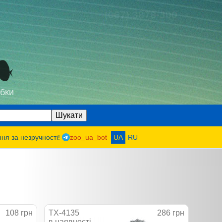
(067) 3878-300
бки
ння за незручності!
zoo_ua_bot
UA
RU
108 грн
TX-4135
286 грн
в наявності