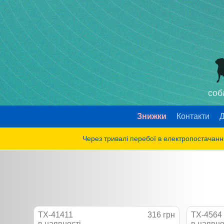
соб
Знижки
Контакти
Д
Через тривалі перебої в електропостачанні
TX-41411
316 грн
TX-4564
в наявності
в наявно