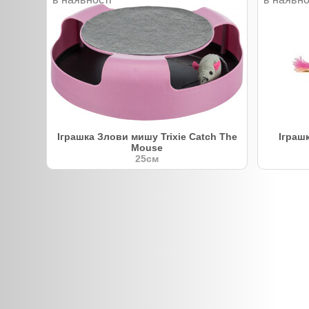
Іграшка Злови мишу Trixie Catch The
Іграшк
Mouse
25см