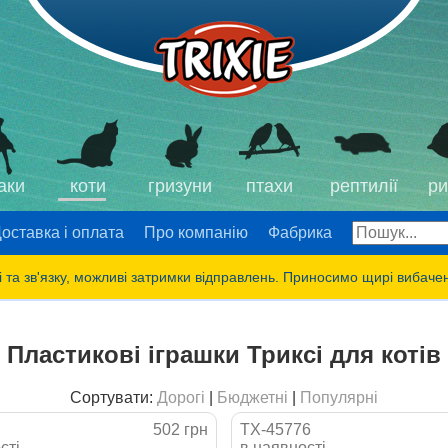
аки
коти
гризуни
птахи
рептилії
ри
оставка і оплата
Про компанію
Фабрика
 та зв'язку, можливі затримки відправлень. Приносимо щирі вибаче
Пластикові іграшки Триксі для котів
Сортувати:
Дорогі
|
Бюджетні
|
Популярні
502 грн
TX-45776
сті
в наявності