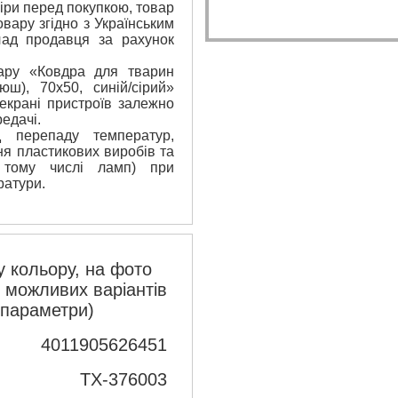
ри перед покупкою, товар
вару згідно з Українським
лад продавця за рахунок
вару «Ковдра для тварин
юш), 70х50, синій/сірий»
екрані пристроїв залежно
едачі.
 перепаду температур,
я пластикових виробів та
 тому числі ламп) при
ратури.
 кольору, на фото
з можливих варіантів
 параметри)
4011905626451
TX-376003