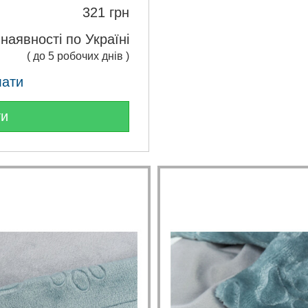
321
грн
 наявності по Україні
( до 5 робочих днів )
лати
ти