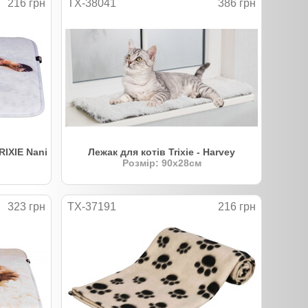
216 грн
TX-38041
386 грн
RIXIE Nani
Лежак для котів Trixie - Harvey
Розмір: 90х28см
323 грн
TX-37191
216 грн