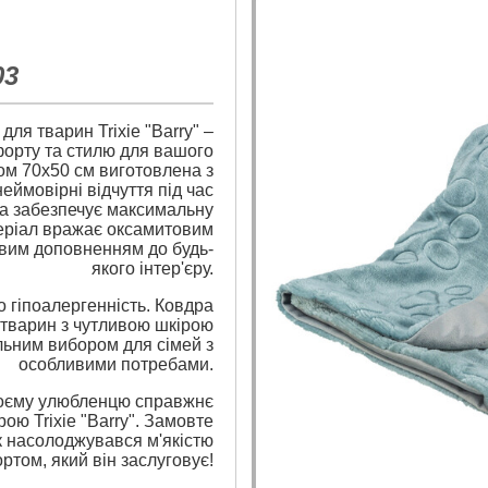
03
ля тварин Trixie "Barry" –
орту та стилю для вашого
ом 70х50 см виготовлена з
еймовірні відчуття під час
ра забезпечує максимальну
теріал вражає оксамитовим
овим доповненням до будь-
якого інтер'єру.
о гіпоалергенність. Ковдра
ля тварин з чутливою шкірою
альним вибором для сімей з
особливими потребами.
воєму улюбленцю справжнє
ою Trixie "Barry". Замовте
к насолоджувався м'якістю
ртом, який він заслуговує!