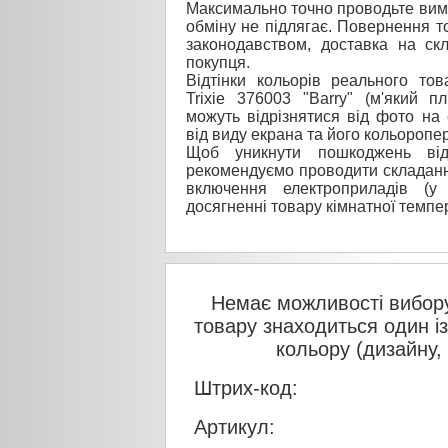
Максимально точно проводьте вимі
обміну не підлягає. Повернення то
законодавством, доставка на ск
покупця.
Відтінки кольорів реального то
Trixie 376003 "Barry" (м'який пл
можуть відрізнятися від фото на 
від виду екрана та його кольоропер
Щоб уникнути пошкоджень від
рекомендуємо проводити складанн
включення електроприладів (у
досягненні товару кімнатної темпе
Немає можливості вибору
товару знаходиться один і
кольору (дизайну,
Штрих-код:
Артикул: