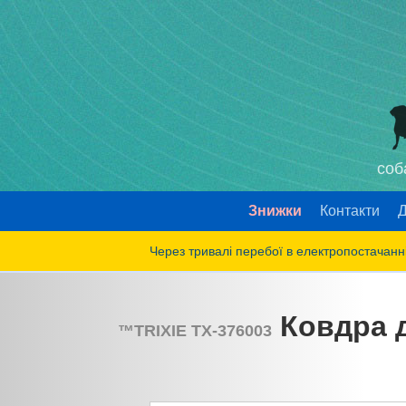
соб
Знижки
Контакти
Д
Через тривалі перебої в електропостачанні
Ковдра д
™
TRIXIE
TX-376003