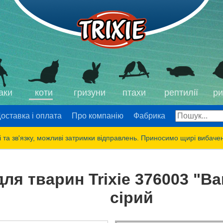
аки
коти
гризуни
птахи
рептилії
ри
оставка і оплата
Про компанію
Фабрика
 та зв'язку, можливі затримки відправлень. Приносимо щирі вибаче
ля тварин Trixie 376003 "Ba
сірий