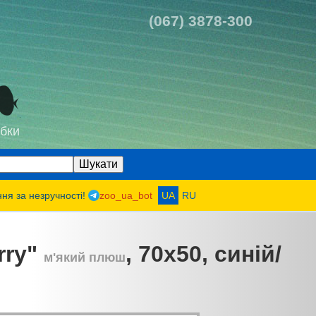
(067) 3878-300
бки
ння за незручності!
zoo_ua_bot
UA
RU
rry"
, 70х50, синій/
м'який плюш