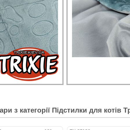
ари з категорії
Підстилки для котів Тр