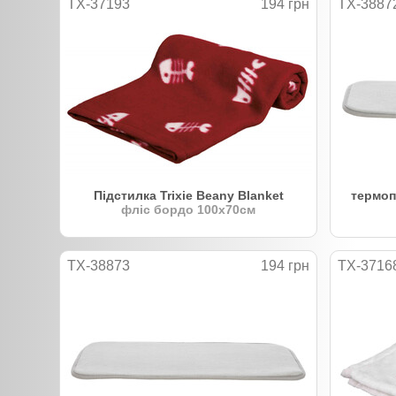
TX-37193
194 грн
TX-3887
Підстилка Trixie Beany Blanket
термопі
фліс бордо 100х70см
TX-38873
194 грн
TX-3716