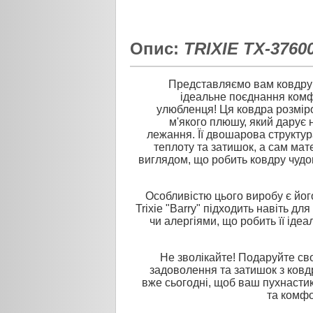
Опис:
TRIXIE TX-3760
Представляємо вам ковдру д
ідеальне поєднання комф
улюбленця! Ця ковдра розмір
м'якого плюшу, який дарує н
лежання. Її двошарова структу
теплоту та затишок, а сам ма
виглядом, що робить ковдру чуд
Особливістю цього виробу є йог
Trixie "Barry" підходить навіть д
чи алергіями, що робить її іде
Не зволікайте! Подаруйте с
задоволення та затишок з ковдр
вже сьогодні, щоб ваш пухнасти
та комфо