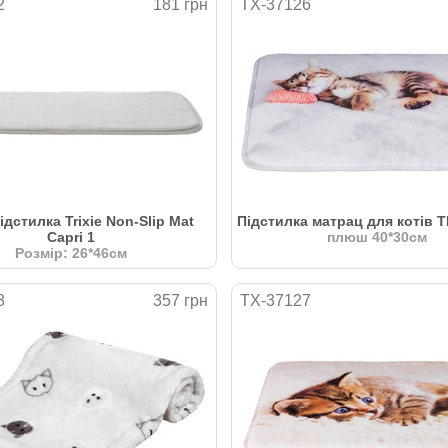
2
181 грн
TX-37126
дстилка Trixie Non-Slip Mat
Підстилка матрац для котів T
Capri 1
плюш 40*30см
Розмір: 26*46см
8
357 грн
TX-37127