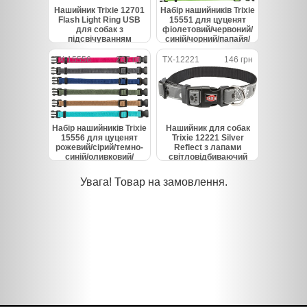
Нашийник Trixie 12701
Набір нашийників Trixie
Flash Light Ring USB
15551 для цуценят
для собак з
фіолетовий/червоний/
підсвічуванням
синій/чорний/папайя/
силіконовий зелений
зелений нейлон S-M 17-
розмір M-L 45 см/7 мм
25 см 10 мм 6 шт
TX-15556
237 грн
TX-12221
146 грн
Набір нашийників Trixie
Нашийник для собак
15556 для цуценят
Trixie 12221 Silver
рожевий/сірий/темно-
Reflect з лапами
синій/оливковий/
світловідбиваючий
коричневий/бірюзовий
сірий розмір XS-S 22-35
нейлон M-L 22-35 см 10
см/15 мм
Увага! Товар на замовлення.
мм 6 шт