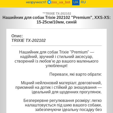
незручності!
zoo_ua_bot
UA
RU
™
TRIXIE
TX-202102
Нашийник для собак Trixie 202102 "Premium", XXS-XS:
15-25см/10мм, синій
Опис:
TRIXIE TX-202102
Нашийник для собак Trixie "Premium" —
надійний, зручний і стильний аксесуар,
створений із любов’ю до вашого маленького
улюбленця!
Переваги, які варто обрати:
Міцний нейлоновий матеріал: довговічний,
приємний на дотик і стійкий до зношування —
ідеальний для щоденних прогулянок.
Безперервне регулювання розміру: легко
налаштовується під шию вашого собаки,
забезпечуючи ідеальну посадку без