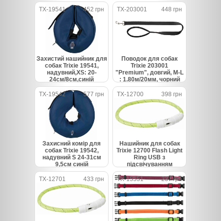
TX-19541
452 грн
TX-203001
448 грн
Захистий нашийник для
Поводок для собак
собак Trixie 19541,
Trixie 203001
надувний,XS: 20-
"Premium", довгий, M-L
24см/8см,синій
: 1.80м/20мм, чорний
TX-19542
577 грн
TX-12700
398 грн
Захисний комір для
Нашийник для собак
собак Trixie 19542,
Trixie 12700 Flash Light
надувний S 24-31см
Ring USB з
9,5см синій
підсвічуванням
силіконовий зелений
розмір XS-S 35 см/7 мм
TX-12701
433 грн
TX-15551
237 грн