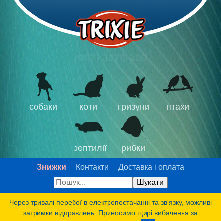
(067) 3878-300
собаки
коти
гризуни
птахи
рептилії
рибки
Знижки
Контакти
Доставка і оплата
Через тривалі перебої в електропостачанні та зв'язку, можливі
затримки відправлень. Приносимо щирі вибачення за