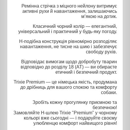
Ремінна стрічка з міцного нейлону витримує
активні рухи й навантаження, залишаючись
м’якою на дотик.
Класичний чорний колір — елегантний,
універсальний і практичний у будь-яку погоду.
H-подібна конструкція рівномірно розподіляє
навантаження, не тисне на шию і забезпечує
свободу рухів.
Відповідає вимогам щодо добробуту тварин
відповідно до розділу 18 (AT) — ви обираєте
етичний і безпечний продукт.
Trixie Premium — це німецька якість, продумана
до дрібниць для вашого спокою та комфорту
собаки.
Зробіть кожну прогулянку приємною та
безпечною!
Замовляйте H-шлею Trixie "Premium" у чорному
кольорі вже сьогодні — і подаруйте своєму
улюбленцю комфорт найвищого рівня!