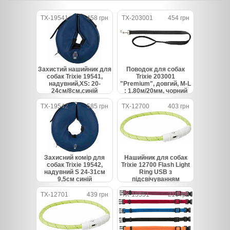
TX-19541
458 грн
TX-203001
454 грн
Захистий нашийник для
Поводок для собак
собак Trixie 19541,
Trixie 203001
надувний,XS: 20-
"Premium", довгий, M-L
24см/8см,синій
: 1.80м/20мм, чорний
TX-19542
585 грн
TX-12700
403 грн
Захисний комір для
Нашийник для собак
собак Trixie 19542,
Trixie 12700 Flash Light
надувний S 24-31см
Ring USB з
9,5см синій
підсвічуванням
силіконовий зелений
розмір XS-S 35 см/7 мм
TX-12701
439 грн
TX-15551
216 грн