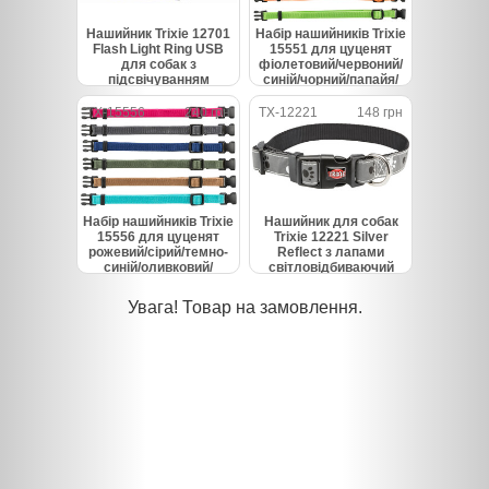
Нашийник Trixie 12701
Набір нашийників Trixie
Flash Light Ring USB
15551 для цуценят
для собак з
фіолетовий/червоний/
підсвічуванням
синій/чорний/папайя/
силіконовий зелений
зелений нейлон S-M 17-
розмір M-L 45 см/7 мм
25 см 10 мм 6 шт
TX-15556
240 грн
TX-12221
148 грн
Набір нашийників Trixie
Нашийник для собак
15556 для цуценят
Trixie 12221 Silver
рожевий/сірий/темно-
Reflect з лапами
синій/оливковий/
світловідбиваючий
коричневий/бірюзовий
сірий розмір XS-S 22-35
нейлон M-L 22-35 см 10
см/15 мм
Увага! Товар на замовлення.
мм 6 шт