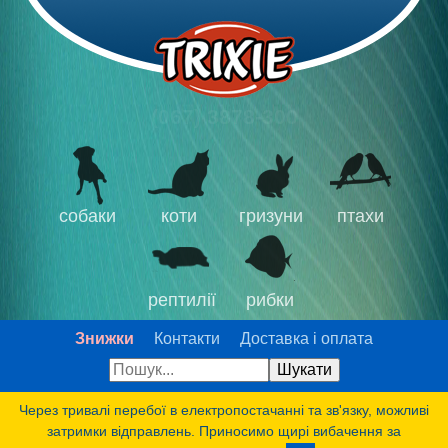
(067) 3878-300
собаки
коти
гризуни
птахи
рептилії
рибки
Знижки
Контакти
Доставка і оплата
Через тривалі перебої в електропостачанні та зв'язку, можливі
затримки відправлень. Приносимо щирі вибачення за