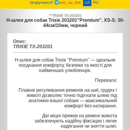
незручності!
zoo_ua_bot
UA
RU
™
TRIXIE
TX-203201
H-шлея для собак Trixie 203201"Premium", XS-S: 30-
44см/10мм, чорний
Опис:
TRIXIE TX-203201
H-шлея для собак Trixie "Premium" — ідеальне
поєднання комфорту, безпеки та якості для
найменших улюбленців.
Переваги:
Плавне регулювання ременів на шиї, грудях і
животі дозволяє точно підігнати шлею під
анатомію вашої собаки — максимальний
комфорт без натирання.
Дві міцні пряжки на ремені живота
забезпечують надійну фіксацію і легке
надягання чи зняття шлеї.