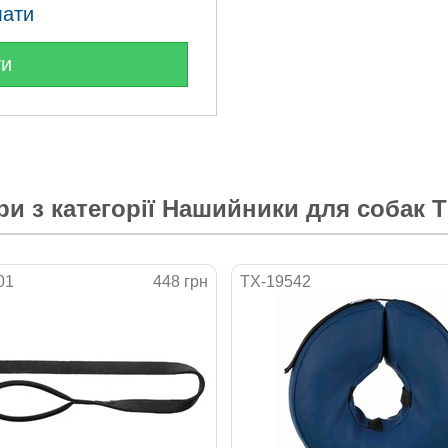
лати
ти
ри з категорії
Нашийники для собак T
01
448 грн
TX-19542