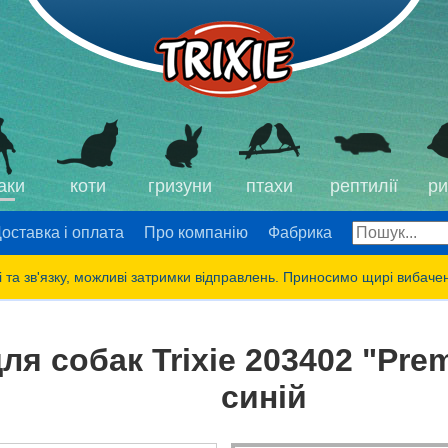
аки
коти
гризуни
птахи
рептилії
ри
оставка і оплата
Про компанію
Фабрика
 та зв'язку, можливі затримки відправлень. Приносимо щирі вибаче
я собак Trixie 203402 "Pre
синій