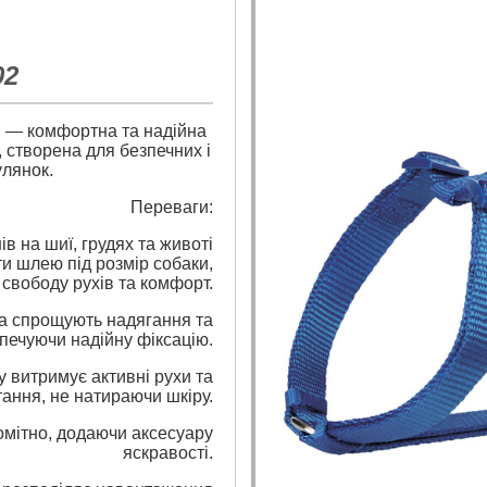
02
" — комфортна та надійна
, створена для безпечних і
лянок.
Переваги:
 на шиї, грудях та животі
ти шлею під розмір собаки,
свободу рухів та комфорт.
та спрощують надягання та
зпечуючи надійну фіксацію.
у витримує активні рухи та
ання, не натираючи шкіру.
помітно, додаючи аксесуару
яскравості.