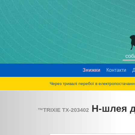
соб
Знижки
Контакти
Д
Через тривалі перебої в електропостачанні
H-шлея дл
™
TRIXIE
TX-203402