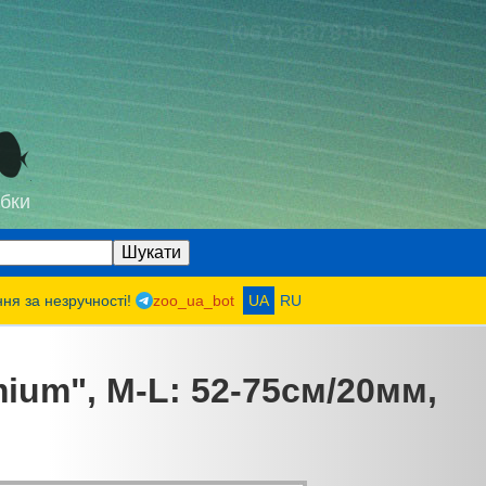
(067) 3878-300
бки
ння за незручності!
zoo_ua_bot
UA
RU
mium", M-L: 52-75см/20мм,