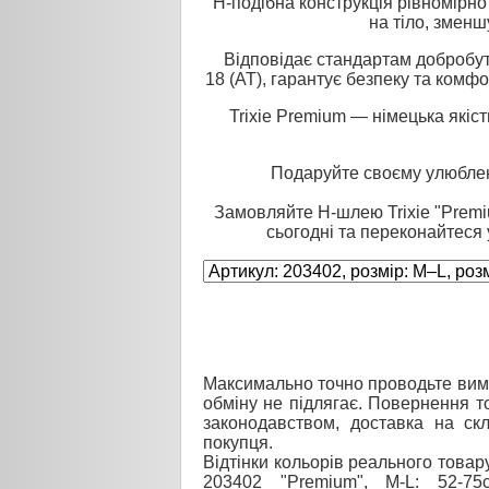
H-подібна конструкція рівномірн
на тіло, зменш
Відповідає стандартам добробут
18 (AT), гарантує безпеку та комф
Trixie Premium — німецька якіс
Подаруйте своєму улюблен
Замовляйте H-шлею Trixie "Premi
сьогодні та переконайтеся у 
Максимально точно проводьте вимі
обміну не підлягає. Повернення то
законодавством, доставка на ск
покупця.
Відтінки кольорів реального товар
203402 "Premium", M-L: 52-75