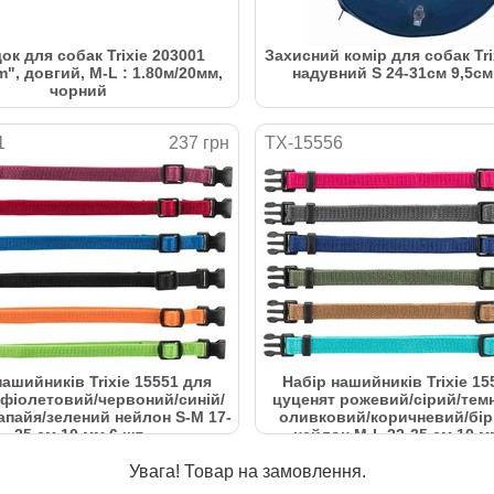
ок для собак Trixie 203001
Захисний комір для собак Tri
", довгий, M-L : 1.80м/20мм,
надувний S 24-31см 9,5см
чорний
1
237 грн
TX-15556
нашийників Trixie 15551 для
Набір нашийників Trixie 15
 фіолетовий/червоний/синій/
цуценят рожевий/сірий/темн
апайя/зелений нейлон S-M 17-
оливковий/коричневий/бі
25 см 10 мм 6 шт
нейлон M-L 22-35 см 10 м
Увага! Товар на замовлення.