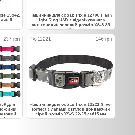
xie 19542,
Нашийник для собак Trixie 12700 Flash
 синій
Light Ring USB з підсвічуванням
силіконовий зелений розмір XS-S 35
см/7 мм
237 грн
TX-12221
146 грн
556 для
Нашийник для собак Trixie 12221 Silver
о-синій/
Reflect з лапами світловідбиваючий
рюзовий
сірий розмір XS-S 22-35 см/15 мм
м 6 шт