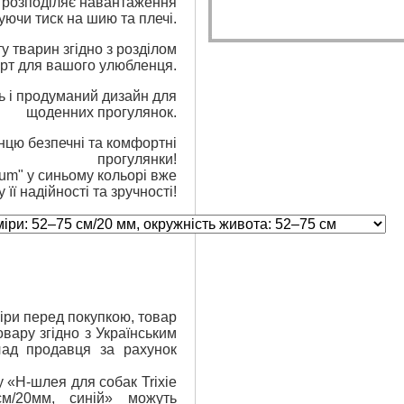
о розподіляє навантаження
уючи тиск на шию та плечі.
у тварин згідно з розділом
орт для вашого улюбленця.
ть і продуманий дизайн для
щоденних прогулянок.
цю безпечні та комфортні
прогулянки!
um" у синьому кольорі вже
її надійності та зручності!
ри перед покупкою, товар
вару згідно з Українським
лад продавця за рахунок
у «H-шлея для собак Trixie
см/20мм, синій» можуть