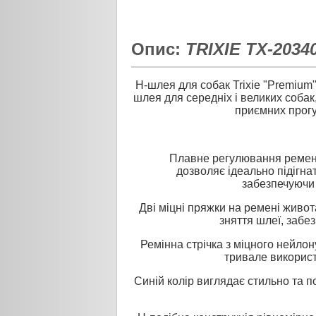
Опис:
TRIXIE TX-2034
H-шлея для собак Trixie "Premium
шлея для середніх і великих собак
приємних прогу
Плавне регулювання ременів
дозволяє ідеально підігна
забезпечуючи 
Дві міцні пряжки на ремені живо
зняття шлеї, забе
Ремінна стрічка з міцного нейлон
тривале використ
Синій колір виглядає стильно та 