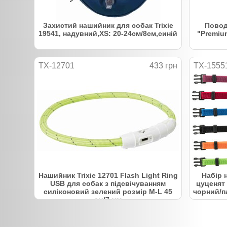
Захистий нашийник для собак Trixie
Повод
19541, надувний,XS: 20-24см/8см,синій
"Premium
TX-12701
433 грн
TX-1555
Нашийник Trixie 12701 Flash Light Ring
Набір 
USB для собак з підсвічуванням
цуценят
силіконовий зелений розмір M-L 45
чорний/п
см/7 мм