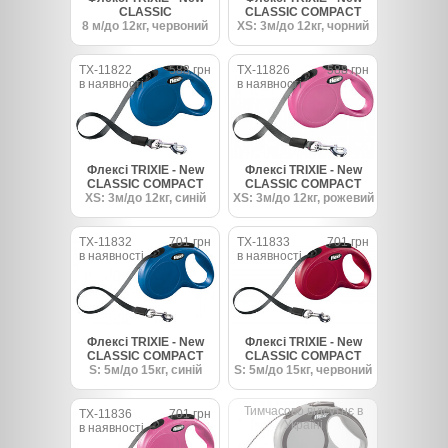
CLASSIC
CLASSIC COMPACT
8 м/до 12кг, червоний
XS: 3м/до 12кг, чорний
TX-11822
588 грн
TX-11826
588 грн
в наявності
в наявності
Флексі TRIXIE - New
Флексі TRIXIE - New
CLASSIC COMPACT
CLASSIC COMPACT
XS: 3м/до 12кг, синій
XS: 3м/до 12кг, рожевий
TX-11832
701 грн
TX-11833
701 грн
в наявності
в наявності
Флексі TRIXIE - New
Флексі TRIXIE - New
CLASSIC COMPACT
CLASSIC COMPACT
S: 5м/до 15кг, синій
S: 5м/до 15кг, червоний
Тимчасово відсутнє в
TX-11836
701 грн
Україні
в наявності