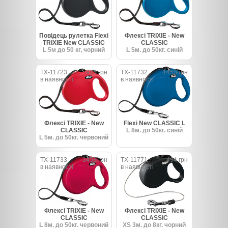
Повідець рулетка Flexi
Флексі TRIXIE - New
TRIXIE New CLASSIC
CLASSIC
L 5м до 50 кг, чорний
L 5м. до 50кг. синій
TX-11723
975 грн
TX-11732
1453 грн
в наявності
в наявності
Флексі TRIXIE - New
Flexi New CLASSIC L
CLASSIC
L 8м. до 50кг. синій
L 5м. до 50кг. червоний
TX-11733
1453 грн
TX-11771
494 грн
в наявності
в наявності
Флексі TRIXIE - New
Флексі TRIXIE - New
CLASSIC
CLASSIC
L 8м. до 50кг. червоний
XS 3м. до 8кг. чорний