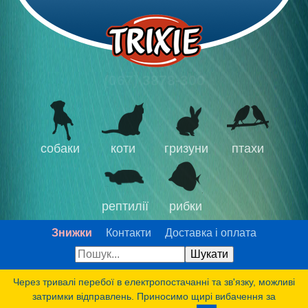
(067) 3878-300
собаки
коти
гризуни
птахи
рептилії
рибки
Знижки
Контакти
Доставка і оплата
Через тривалі перебої в електропостачанні та зв'язку, можливі
затримки відправлень. Приносимо щирі вибачення за