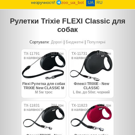
незручності!
zoo_ua_bot
UA
RU
Рулетки Trixie FLEXI Classic для
собак
Сортувати:
Дорогі
|
Бюджетні
|
Популярні
TX-11791
667 грн
TX-11731
1453 грн
в наявності
в наявності
Flexi Рулетка для собак
Флексі TRIXIE - New
TRIXIE New CLASSIC M
CLASSIC
M 5м трос
L 8м. до 50кг. чорний
TX-11831
701 грн
TX-11823
533 грн
в наявності
в наявності