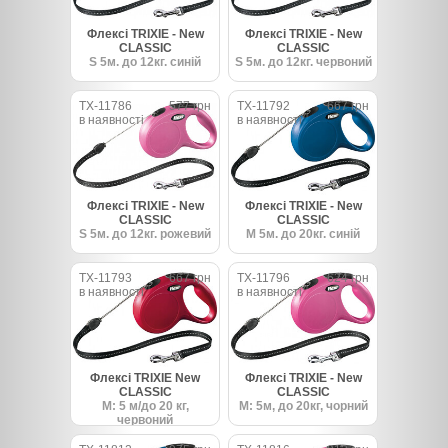
Флексі TRIXIE - New
Флексі TRIXIE - New
CLASSIC
CLASSIC
S 5м. до 12кг. синій
S 5м. до 12кг. червоний
TX-11786
577 грн
TX-11792
667 грн
в наявності
в наявності
Флексі TRIXIE - New
Флексі TRIXIE - New
CLASSIC
CLASSIC
S 5м. до 12кг. рожевий
M 5м. до 20кг. синій
TX-11793
667 грн
TX-11796
624 грн
в наявності
в наявності
Флексі TRIXIE New
Флексі TRIXIE - New
CLASSIC
CLASSIC
M: 5 м/до 20 кг,
M: 5м, до 20кг, чорний
червоний