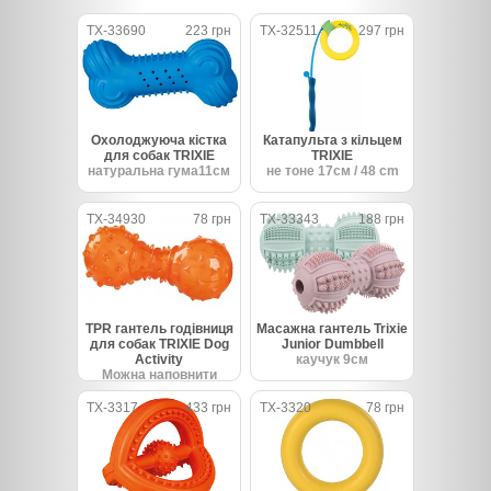
TX-33690
223 грн
TX-32511
297 грн
Охолоджуюча кістка
Катапульта з кільцем
для собак TRIXIE
TRIXIE
натуральна гума11см
не тоне 17см / 48 cm
TX-34930
78 грн
TX-33343
188 грн
TPR гантель годівниця
Масажна гантель Trixie
для собак TRIXIE Dog
Junior Dumbbell
Activity
каучук 9см
Можна наповнити
частуванням TRP 12см
TX-3317
433 грн
TX-3320
78 грн