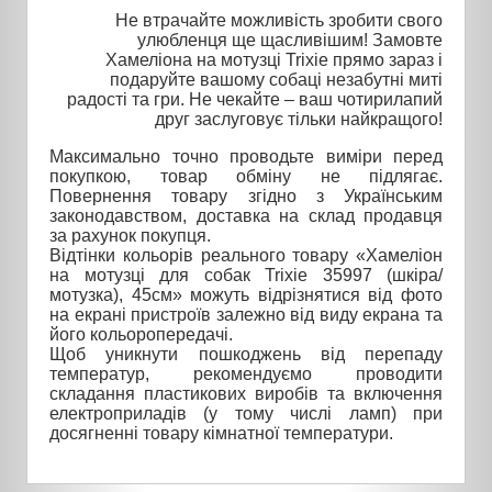
Не втрачайте можливість зробити свого
улюбленця ще щасливішим! Замовте
Хамеліона на мотузці Trixie прямо зараз і
подаруйте вашому собаці незабутні миті
радості та гри. Не чекайте – ваш чотирилапий
друг заслуговує тільки найкращого!
Максимально точно проводьте виміри перед
покупкою, товар обміну не підлягає.
Повернення товару згідно з Українським
законодавством, доставка на склад продавця
за рахунок покупця.
Відтінки кольорів реального товару «Хамеліон
на мотузці для собак Trixie 35997 (шкіра/
мотузка), 45см» можуть відрізнятися від фото
на екрані пристроїв залежно від виду екрана та
його кольоропередачі.
Щоб уникнути пошкоджень від перепаду
температур, рекомендуємо проводити
складання пластикових виробів та включення
електроприладів (у тому числі ламп) при
досягненні товару кімнатної температури.