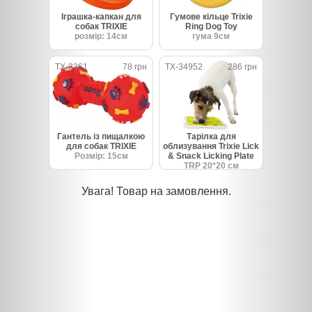
Іграшка-капкан для
Гумове кільце Trixie
собак TRIXIE
Ring Dog Toy
розмір: 14см
гума 9см
TX-3361
78 грн
TX-34952
286 грн
Гантель із пищалкою
Тарілка для
для собак TRIXIE
облизування Trixie Lick
Розмір: 15см
& Snack Licking Plate
TRP 20*20 см
Увага! Товар на замовлення.