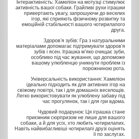
Інтерактивність: Хамеліон на мотузці стимулює
активність вашої собаки. Грайливі рухи іграшки
привертають увагу, запрошуючи до веселих
ігор, які сприяють фізичному розвитку та
емоційній стабільності вашого чотирилапого
друга.
Здоров'я зубів: Гра з натуральними
матеріалами допомагає підтримувати здоров'я
зубів і ясен. Іграшка м’яко очищає зуби,
особливо під час жування, що допоможе
вашому улюбленцю уникнути проблем із
порожниною рота.
Універсальність використання: Хамеліон
ідеально підходить як для активних ігор на
свіжому повітрі, так і для домашніх веселощів.
Легко використовувати як улюблену забаву під
час прогулянок, так і для гри вдома.
Чудовий подарунок: Ця іграшка стане
приємним сюрпризом не лише для вашого
собаки, а й для усіх, хто любить чотирилапих.
Навіть найвибагливіші чотирилапі друзі оцінять
її по заслугах.