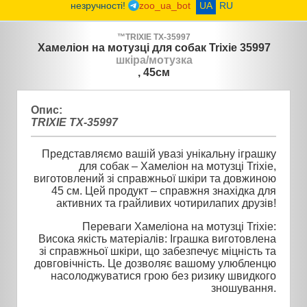
незручності!
zoo_ua_bot
UA
RU
™
TRIXIE
TX-35997
Хамеліон на мотузці для собак Trixie 35997
шкіра/мотузка
, 45см
Опис:
TRIXIE TX-35997
Представляємо вашій увазі унікальну іграшку
для собак – Хамеліон на мотузці Trixie,
виготовлений зі справжньої шкіри та довжиною
45 см. Цей продукт – справжня знахідка для
активних та грайливих чотирилапих друзів!
Переваги Хамеліона на мотузці Trixie:
Висока якість матеріалів: Іграшка виготовлена
зі справжньої шкіри, що забезпечує міцність та
довговічність. Це дозволяє вашому улюбленцю
насолоджуватися грою без ризику швидкого
зношування.