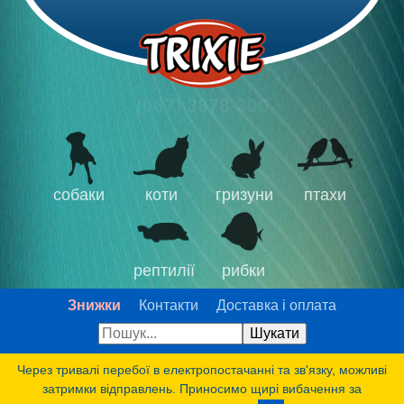
(067) 3878-300
собаки
коти
гризуни
птахи
рептилії
рибки
Знижки
Контакти
Доставка і оплата
Через тривалі перебої в електропостачанні та зв'язку, можливі
затримки відправлень. Приносимо щирі вибачення за