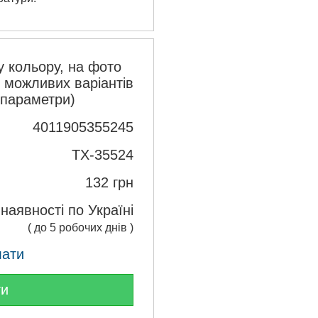
 кольору, на фото
з можливих варіантів
 параметри)
4011905355245
TX-35524
132
грн
 наявності по Україні
( до 5 робочих днів )
лати
ти