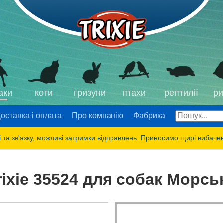
аки
коти
гризуни
птахи
рептилії
ри
оставка і оплата
Про компанію
Фабрика
 та зв'язку, можливі затримки відправлень. Приносимо щирі вибаче
rixie 35524 для собак Морсь