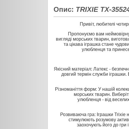
Опис:
TRIXIE TX-3552
Привіт, любителі чотир
Пропонуємо вам неймовірну і
вигляді морських тварин, виготов
та цікава іграшка стане чудо
улюбленця та принесе 
Якісний матеріал: Латекс - безпечн
довгий термін служби іграшки.
Різноманіття форм: У нашій колекці
морських тварин. Вибері
улюбленця - від весели
Розвиваюча гра: Іграшки Trixie
стимулюють розумову актив
заохочують його до гри 