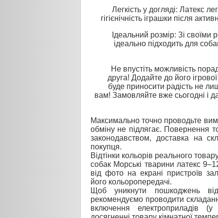
Легкість у догляді: Латекс л
гігієнічність іграшки після актив
Ідеальний розмір: Зі своїми 
ідеально підходить для собак
Не впустіть можливість пора
друга! Додайте до його ігрової 
буде приносити радість не л
вам! Замовляйте вже сьогодні і д
Максимально точно проводьте вимі
обміну не підлягає. Повернення то
законодавством, доставка на ск
покупця.
Відтінки кольорів реального товару
собак Морські тварини латекс 9–1
від фото на екрані пристроїв за
його кольоропередачі.
Щоб уникнути пошкоджень від
рекомендуємо проводити складанн
включення електроприладів (у
досягненні товару кімнатної темпе