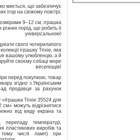
егко миється, що забезпечує
них ігор на свіжому повітрі.
розмірами 9–12 см, іграшка
 різних порід, що робить її
універсальною!
дувати свого чотирилапого
колекції іграшку Trixie, яка
ише вашому улюбленцю, а й
аруйте своєму собаці море
веселощів!
ри перед покупкою, товар
вару згідно з Українським
лад продавця за рахунок
 «Іграшка Trixie 35524 для
2 см» можуть відрізнятися
лежно від виду екрана та
 перепаду температур,
я пластикових виробів та
 тому числі ламп) при
ратури.