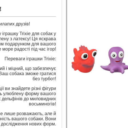
4
илапих друзів!
грашку Trixie для собак у
лену з латексу! Ця яскрава
вим подарунком для вашого
море радості під час ігор!
Переваги іграшки Trixie:
ий і міцний, що забезпечує
 Ваш собака зможе гратися
без турбот!
ї ви знайдете різні фігури
ть улюблену форму вашого
х дельфінів до миловидних
восьминогів!
 не лише розважають, але й
ність вашого собаки. Вони
і дослідження нових форм.