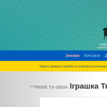
соб
Знижки
Контакти
Д
Через тривалі перебої в електропостачанні
Іграшка T
™
TRIXIE
TX-35524