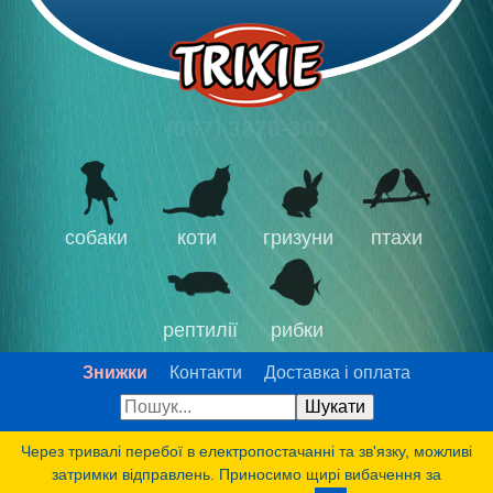
(067) 3878-300
собаки
коти
гризуни
птахи
рептилії
рибки
Знижки
Контакти
Доставка і оплата
Через тривалі перебої в електропостачанні та зв'язку, можливі
затримки відправлень. Приносимо щирі вибачення за