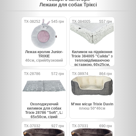
Лежаки для собак Тріксі
TX-38252
545 грн
TX-384005
557 грн
Лежак-кролик Junior-
Килимок на підвіконня
TRIXIE
Trixie 384005 "Calida" з
40см, сірий/бузковий
тепловідбиваючою
вставкою, 60х25см,
біло-сірий
TX-28786
572 грн
TX-38974
864 грн
Охолоджуючий
М'яке місце Trixie Davin
килимок для собак
плюш 50*40см
Trixie 28786 "Soft", L:
65х50см, сірий
TX-37032
927 грн
TX-37031
690 грн