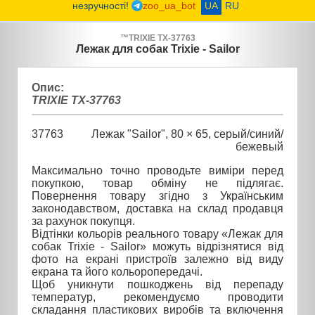
незручності!
zoo_ua_bot
UA
RU
™
TRIXIE
TX-37763
Лежак для собак Trixie - Sailor
Опис:
TRIXIE TX-37763
37763
Лежак "Sailor", 80 × 65, серый/синий/
бежевый
Максимально точно проводьте виміри перед
покупкою, товар обміну не підлягає.
Повернення товару згідно з Українським
законодавством, доставка на склад продавця
за рахунок покупця.
Відтінки кольорів реального товару «Лежак для
собак Trixie - Sailor» можуть відрізнятися від
фото на екрані пристроїв залежно від виду
екрана та його кольоропередачі.
Щоб уникнути пошкоджень від перепаду
температур, рекомендуємо проводити
складання пластикових виробів та включення