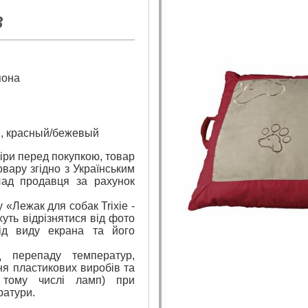
3
пона
см, красный/бежевый
ри перед покупкою, товар
вару згідно з Українським
лад продавця за рахунок
 «Лежак для собак Trixie -
жуть відрізнятися від фото
ід виду екрана та його
 перепаду температур,
я пластикових виробів та
 тому числі ламп) при
ратури.