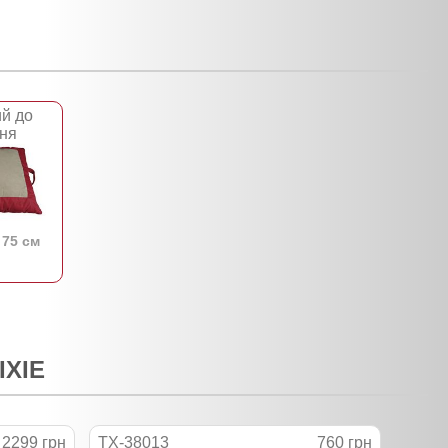
ий до
ня
 75 см
IXIE
2299 грн
TX-38013
760 грн