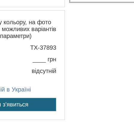
 кольору, на фото
з можливих варіантів
 параметри)
TX-37893
____ грн
відсутній
й в Україні
 з'явиться