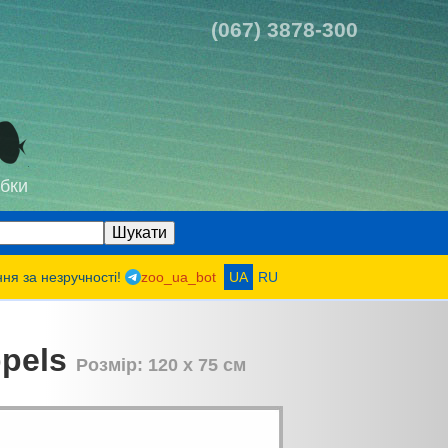
(067) 3878-300
бки
ння за незручності!
zoo_ua_bot
UA
RU
ppels
Розмір: 120 x 75 см