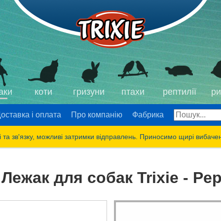
аки
коти
гризуни
птахи
рептилії
ри
оставка і оплата
Про компанію
Фабрика
 та зв'язку, можливі затримки відправлень. Приносимо щирі вибаче
Лежак для собак Trixie - Pe