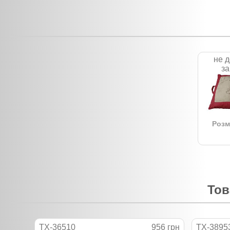
не д
з
Розмі
Тов
TX-36510
956 грн
TX-3895