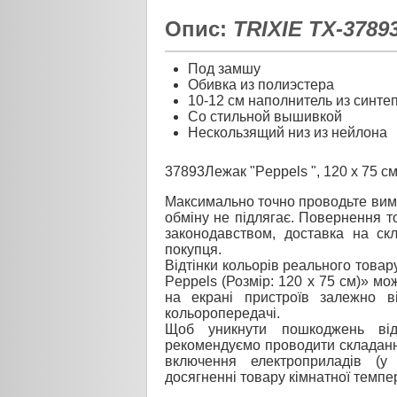
Опис:
TRIXIE TX-3789
Под замшу
Обивка из полиэстера
10-12 см наполнитель из синте
Со стильной вышивкой
Нескользящий низ из нейлона
37893Лежак "Peppels ", 120 x 75 
Максимально точно проводьте вимі
обміну не підлягає. Повернення то
законодавством, доставка на ск
покупця.
Відтінки кольорів реального товару
Peppels (Розмір: 120 x 75 см)» мо
на екрані пристроїв залежно в
кольоропередачі.
Щоб уникнути пошкоджень від
рекомендуємо проводити складанн
включення електроприладів (у
досягненні товару кімнатної темпе