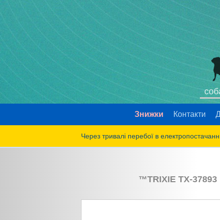
соб
Знижки
Контакти
Д
Через тривалі перебої в електропостачанні
™
TRIXIE
TX-37893