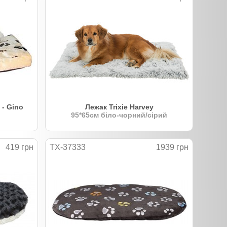
 - Gino
Лежак Trixie Harvey
95*65см біло-чорний/сірий
419 грн
TX-37333
1939 грн