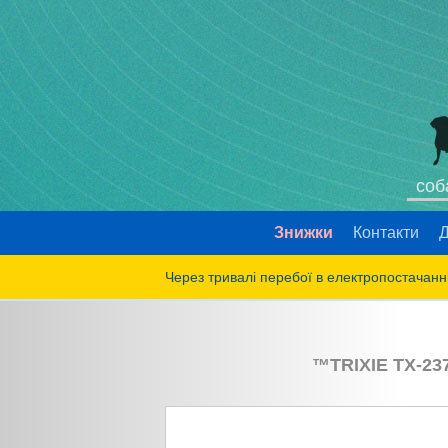
соб
Знижки
Контакти
Д
Через тривалі перебої в електропостачанні
™
TRIXIE
TX-23