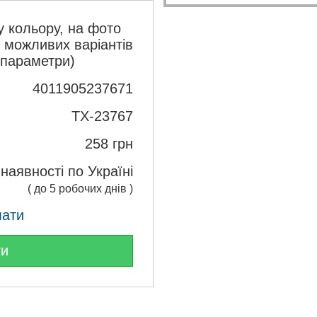
 кольору, на фото
з можливих варіантів
 параметри)
4011905237671
TX-23767
258
грн
 наявності по Україні
( до 5 робочих днів )
лати
ти