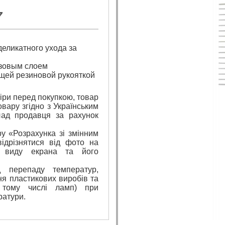
7
еликатного ухода за
азовым слоем
ящей резиновой рукояткой
ри перед покупкою, товар
вару згідно з Українським
лад продавця за рахунок
ру «Розрахунка зі змінним
ідрізнятися від фото на
д виду екрана та його
 перепаду температур,
я пластикових виробів та
 тому числі ламп) при
ратури.