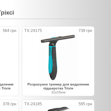
ріксі
564 грн
TX-24175
739 грн
далення
Розрахунок тример для видалення
Trixie
підшерстка Trixie
11х15см
378 грн
TX-24185
595 грн