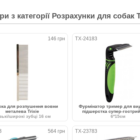
ри з категорії
Розрахунки для собак Т
146 грн
TX-24183
ска для розпушення вовни
Фурмінатор тример для ви
металева Trixie
підшерстка супер-гострий 
зькі/широкі зубці 16 см
6*15см
3
564 грн
TX-23783