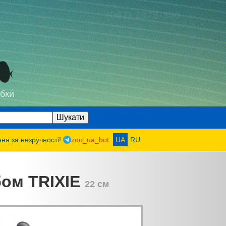
(067) 3878-300
бки
ння за незручності!
zoo_ua_bot
UA
RU
бом TRIXIE
22 см