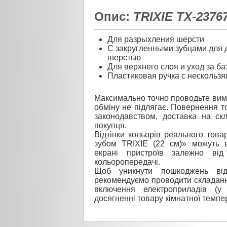
Опис:
TRIXIE TX-2376
Для разрыхления шерсти
С закругленными зубцами для д
шерстью
Для верхнего слоя и уход за б
Пластиковая ручка с нескольз
Максимально точно проводьте вимі
обміну не підлягає. Повернення то
законодавством, доставка на ск
покупця.
Відтінки кольорів реального това
зубом TRIXIE (22 см)» можуть в
екрані пристроїв залежно ві
кольоропередачі.
Щоб уникнути пошкоджень від
рекомендуємо проводити складанн
включення електроприладів (у
досягненні товару кімнатної темпе