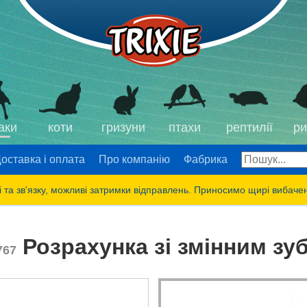
аки
коти
гризуни
птахи
рептилії
ри
оставка і оплата
Про компанію
Фабрика
 та зв'язку, можливі затримки відправлень. Приносимо щирі вибаче
Розрахунка зі змінним зу
767