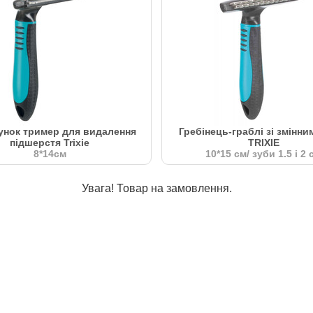
унок тример для видалення
Гребінець-граблі зі змінни
підшерстя Trixie
TRIXIE
8*14см
10*15 см/ зуби 1.5 і 2 
Увага! Товар на замовлення.