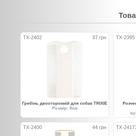
Това
TX-2402
37 грн
TX-2395
Гребінь двосторонній для собак TRIXIE
Розче
Розмір: 9см
ву
TX-2400
44 грн
TX-2417