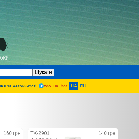
(067) 3878-300
бки
ння за незручності!
zoo_ua_bot
UA
RU
160 грн
TX-2901
140 грн
в наявності