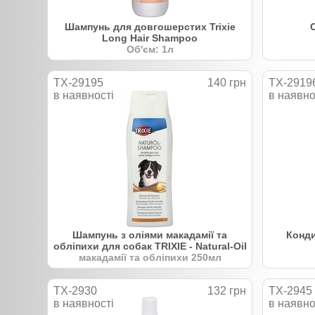
Шампунь для довгошерстих Trixie
Long Hair Shampoo
Об'єм: 1л
TX-29195
140 грн
TX-2919
в наявності
в наявно
Шампунь з оліями макадамії та
Конди
обліпихи для собак TRIXIE - Natural-Oil
макадамії та обліпихи 250мл
TX-2930
132 грн
TX-2945
в наявності
в наявно