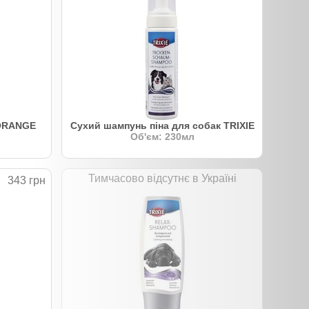
 ORANGE
Сухий шампунь піна для собак TRIXIE
л
Об'єм: 230мл
Тимчасово відсутнє в Україні
343 грн