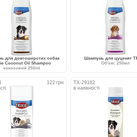
ь для довгошерстих собак
Шампунь для цуценят TR
xie Coconut Oil Shampoo
Об'єм: 250мл
кокосовий 250ml
1
122 грн
TX-29182
сті
в наявності