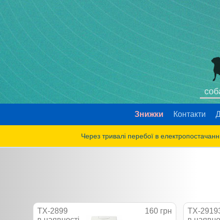
соб
Знижки
Контакти
Д
Через тривалі перебої в електропостачанні
TX-2899
160 грн
TX-2919
в наявності
в наявно