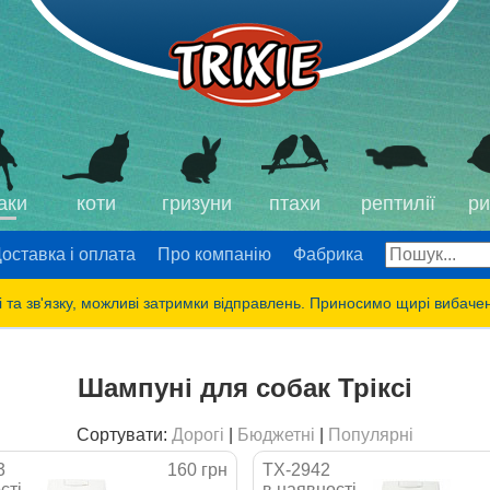
аки
коти
гризуни
птахи
рептилії
ри
оставка і оплата
Про компанію
Фабрика
 та зв'язку, можливі затримки відправлень. Приносимо щирі вибаче
Шампуні для собак Тріксі
Сортувати:
Дорогі
|
Бюджетні
|
Популярні
3
160 грн
TX-2942
сті
в наявності