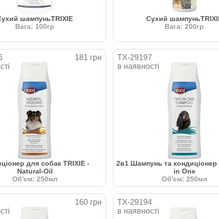
Сухий шампуньTRIXIE
Сухий шампуньTRIXI
Вага: 100гр
Вага: 200гр
6
181 грн
TX-29197
сті
в наявності
ціонер для собак TRIXIE -
2в1 Шампунь та кондиціонер 
Natural-Oil
in One
Об'єм: 250мл
Об'єм: 250мл
160 грн
TX-29194
сті
в наявності