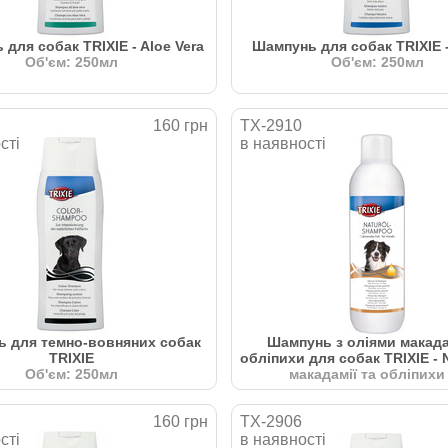
для собак TRIXIE - Aloe Vera
Шампунь для собак TRIXIE -
Об'єм: 250мл
Об'єм: 250мл
160 грн
TX-2910
сті
в наявності
 для темно-вовняних собак
Шампунь з оліями макада
TRIXIE
обліпихи для собак TRIXIE - N
Об'єм: 250мл
макадамії та обліпихи
160 грн
TX-2906
сті
в наявності