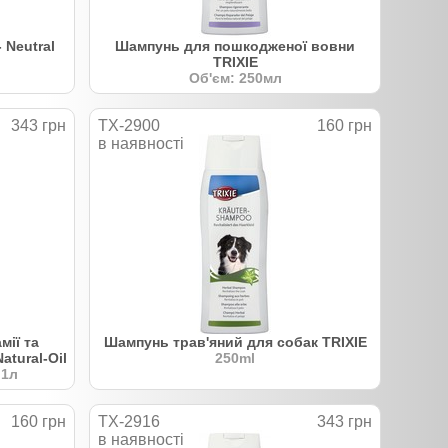
 Neutral
Шампунь для пошкодженої вовни
TRIXIE
Об'єм: 250мл
343 грн
TX-2900
160 грн
в наявності
мії та
Шампунь трав'яний для собак TRIXIE
atural-Oil
250ml
 1л
160 грн
TX-2916
343 грн
в наявності