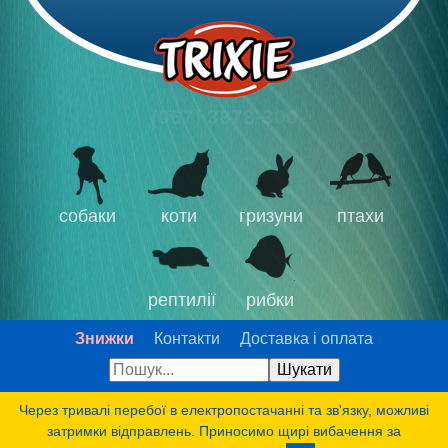
(067) 3878-300
собаки
коти
гризуни
птахи
рептилії
рибки
Знижки
Контакти
Доставка і оплата
Через тривалі перебої в електропостачанні та зв'язку, можливі
затримки відправлень. Приносимо щирі вибачення за