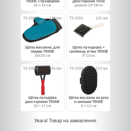
TRIXIE з пухирцями
двостороння Trixie
16 × 24 cм
дерево 10*18cm
TX-23391
122 грн
TX-2353
122 грн
Щітка масажна, для
Щітка пуходерка +
тварин TRIXIE
гребінець м'яка TRIXIE
18х24 см
6*13см
TX-2306
146 грн
TX-2333
223 грн
Щітка-пуходірка
Щітка масажна на руку
двостороння TRIXIE
із шипами TRIXIE
10 × 17 см
9 × 13 см
Увага! Товар на замовлення.