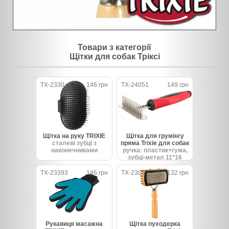
Товари з категорії
Щітки для собак Тріксі
TX-2330
146 грн
TX-24051
149 грн
Щітка на руку TRIXIE
Щітка для грумінгу
сталеві зубці з
пряма Trixie для собак
наконечниками
ручка: пластик+гума,
зубці-метал 11*16
TX-23393
146 грн
TX-2305
132 грн
Рукавиця масажна
Щітка пуходерка