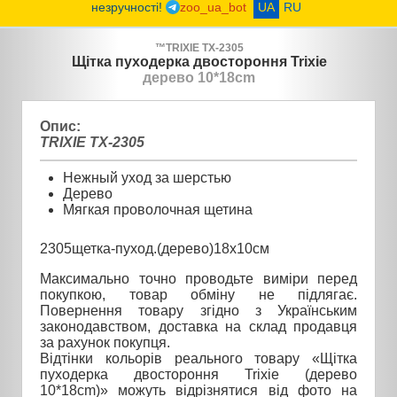
незручності!
zoo_ua_bot
UA
RU
™
TRIXIE
TX-2305
Щітка пуходерка двостороння Trixie
дерево 10*18cm
Опис:
TRIXIE TX-2305
Нежный уход за шерстью
Дерево
Мягкая проволочная щетина
2305щетка-пуход.(дерево)18х10см
Максимально точно проводьте виміри перед
покупкою, товар обміну не підлягає.
Повернення товару згідно з Українським
законодавством, доставка на склад продавця
за рахунок покупця.
Відтінки кольорів реального товару «Щітка
пуходерка двостороння Trixie (дерево
10*18cm)» можуть відрізнятися від фото на