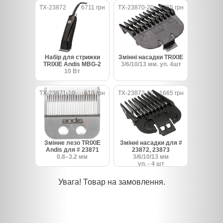
TX-23872
6711 грн
TX-23870-20
1265 грн
Набір для стрижки
Змінні насадки TRIXIE
TRIXIE Andis MBG-2
3/6/10/13 мм. уп. 4шт
10 Вт
TX-23871-10
613 грн
TX-23872-20
1665 грн
Змінне лезо TRIXIE
Змінні насадки для #
Andis для # 23871
23872, 23873
0.8–3.2 мм
3/6/10/13 мм
уп. - 4 шт
Увага! Товар на замовлення.