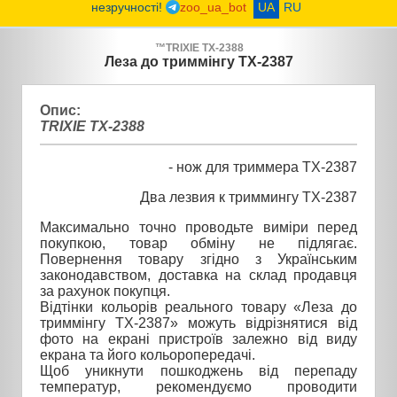
незручності!
zoo_ua_bot
UA
RU
™
TRIXIE
TX-2388
Леза до триммінгу TX-2387
Опис:
TRIXIE TX-2388
- нож для триммера TX-2387
Два лезвия к триммингу TX-2387
Максимально точно проводьте виміри перед
покупкою, товар обміну не підлягає.
Повернення товару згідно з Українським
законодавством, доставка на склад продавця
за рахунок покупця.
Відтінки кольорів реального товару «Леза до
триммінгу TX-2387» можуть відрізнятися від
фото на екрані пристроїв залежно від виду
екрана та його кольоропередачі.
Щоб уникнути пошкоджень від перепаду
температур, рекомендуємо проводити