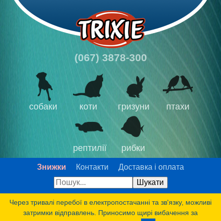
(067) 3878-300
собаки
коти
гризуни
птахи
рептилії
рибки
Знижки
Контакти
Доставка і оплата
Через тривалі перебої в електропостачанні та зв'язку, можливі
затримки відправлень. Приносимо щирі вибачення за