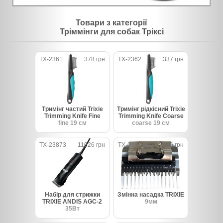
Товари з категорії
Тріммінги для собак Тріксі
TX-2361
378 грн
TX-2362
337 грн
Тримінг частий Trixie
Тримінг рідкісний Trixie
Trimming Knife Fine
Trimming Knife Coarse
fine 19 см
coarse 19 см
TX-23873
11026 грн
TX-2384-15
1736 грн
Набір для стрижки
Змінна насадка TRIXIE
TRIXIE ANDIS AGC-2
9мм
35Вт