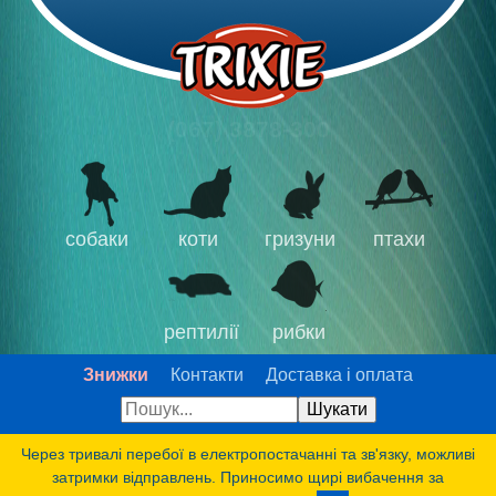
(067) 3878-300
собаки
коти
гризуни
птахи
рептилії
рибки
Знижки
Контакти
Доставка і оплата
Через тривалі перебої в електропостачанні та зв'язку, можливі
затримки відправлень. Приносимо щирі вибачення за