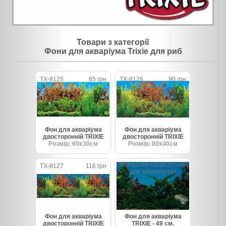
Товари з категорії
Фони для акваріума Trixie для риб
TX-8125
65 грн
TX-8126
90 грн
Фон для акваріума
Фон для акваріума
двосторонній TRIXIE
двосторонній TRIXIE
Розмір: 60х30см
Розмір: 80х40см
Тимчасово недоступний
TX-8127
116 грн
для замовлення
Фон для акваріума
Фон для акваріума
двосторонній TRIXIE
TRIXIE - 49 см,