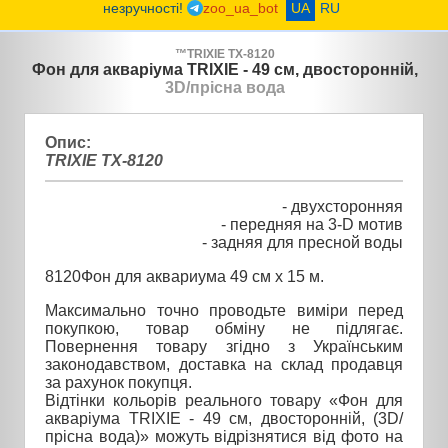
незручності!
zoo_ua_bot
UA
RU
™
TRIXIE
TX-8120
Фон для акваріума TRIXIE - 49 см, двосторонній,
3D/прісна вода
Опис:
TRIXIE TX-8120
- двухсторонняя
- передняя на 3-D мотив
- задняя для пресной воды
8120
Фон для аквариума 49 см х 15 м.
Максимально точно проводьте виміри перед
покупкою, товар обміну не підлягає.
Повернення товару згідно з Українським
законодавством, доставка на склад продавця
за рахунок покупця.
Відтінки кольорів реального товару «Фон для
акваріума TRIXIE - 49 см, двосторонній, (3D/
прісна вода)» можуть відрізнятися від фото на