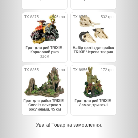
TX-8875
705 грн
TX-8793
532 грн
Грот для риб TRIXIE -
Набір гротів для рибок
Кораловий риф
TRIXIE Черепа тварин
32см
TX-8855
889 грн
TX-8956
172 грн
Грот для рибок TRIXIE -
Грот для риб TRIXIE-
Скелі з печерою з
Замок, три вежі
рослинами, 45 см
Увага! Товар на замовлення.