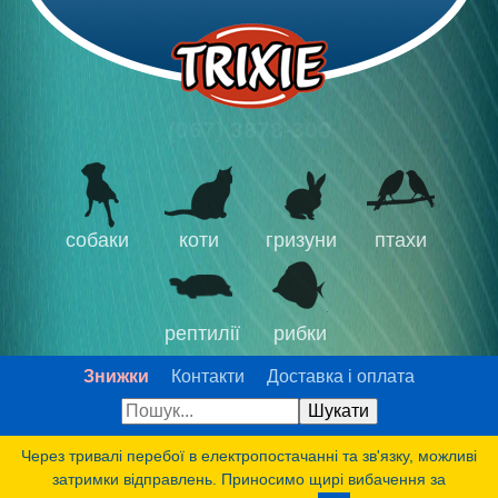
(067) 3878-300
собаки
коти
гризуни
птахи
рептилії
рибки
Знижки
Контакти
Доставка і оплата
Через тривалі перебої в електропостачанні та зв'язку, можливі
затримки відправлень. Приносимо щирі вибачення за