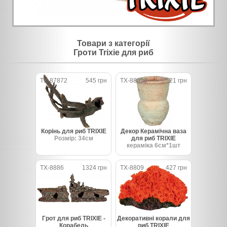
Товари з категорії
Гроти Trixie для риб
TX-87872
545 грн
TX-88020
21 грн
Корінь для риб TRIXIE
Декор Керамічна ваза
Розмір: 34см
для риб TRIXIE
кераміка 6см*1шт
TX-8886
1324 грн
TX-8809
427 грн
Грот для риб TRIXIE -
Декоративні корали для
Корабель
риб TRIXIE