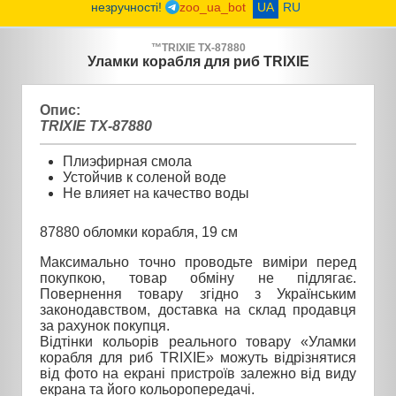
незручності!
zoo_ua_bot
UA
RU
™
TRIXIE
TX-87880
Уламки корабля для риб TRIXIE
Опис:
TRIXIE TX-87880
Плиэфирная смола
Устойчив к соленой воде
Не влияет на качество воды
87880 обломки корабля, 19 см
Максимально точно проводьте виміри перед
покупкою, товар обміну не підлягає.
Повернення товару згідно з Українським
законодавством, доставка на склад продавця
за рахунок покупця.
Відтінки кольорів реального товару «Уламки
корабля для риб TRIXIE» можуть відрізнятися
від фото на екрані пристроїв залежно від виду
екрана та його кольоропередачі.