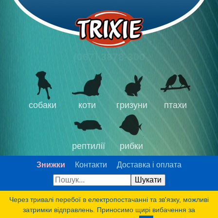
(067) 3878-300
собаки
коти
гризуни
птахи
рептилії
рибки
Знижки
Контакти
Доставка і оплата
Через тривалі перебої в електропостачанні та зв'язку, можливі
затримки відправлень. Приносимо щирі вибачення за