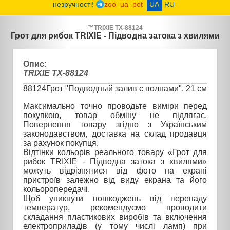
незручності!
zoo_ua_bot
UA
RU
™
TRIXIE
TX-88124
Грот для рибок TRIXIE - Підводна затока з хвилями
Опис:
TRIXIE TX-88124
88124
Грот "Подводный залив с волнами", 21 см
Максимально точно проводьте виміри перед
покупкою, товар обміну не підлягає.
Повернення товару згідно з Українським
законодавством, доставка на склад продавця
за рахунок покупця.
Відтінки кольорів реального товару «Грот для
рибок TRIXIE - Підводна затока з хвилями»
можуть відрізнятися від фото на екрані
пристроїв залежно від виду екрана та його
кольоропередачі.
Щоб уникнути пошкоджень від перепаду
температур, рекомендуємо проводити
складання пластикових виробів та включення
електроприладів (у тому числі ламп) при