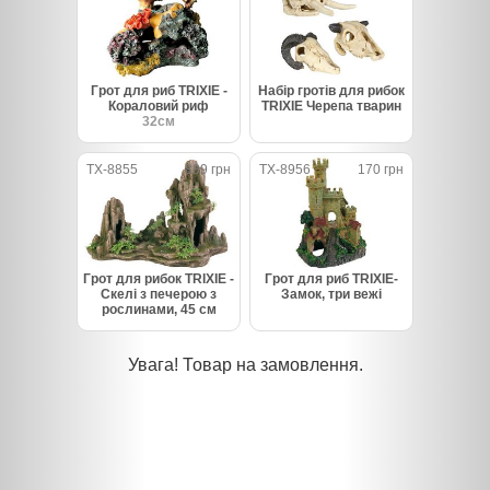
Грот для риб TRIXIE -
Набір гротів для рибок
Кораловий риф
TRIXIE Черепа тварин
32см
TX-8855
889 грн
TX-8956
170 грн
Грот для рибок TRIXIE -
Грот для риб TRIXIE-
Скелі з печерою з
Замок, три вежі
рослинами, 45 см
Увага! Товар на замовлення.