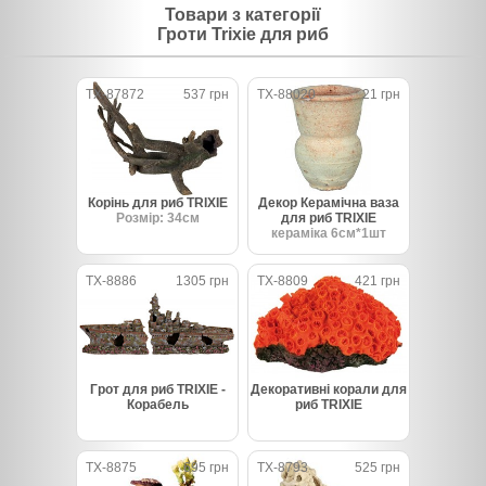
Товари з категорії
Гроти Trixie для риб
TX-87872
537 грн
TX-88020
21 грн
Корінь для риб TRIXIE
Декор Керамічна ваза
Розмір: 34см
для риб TRIXIE
кераміка 6см*1шт
TX-8886
1305 грн
TX-8809
421 грн
Грот для риб TRIXIE -
Декоративні корали для
Корабель
риб TRIXIE
TX-8875
695 грн
TX-8793
525 грн