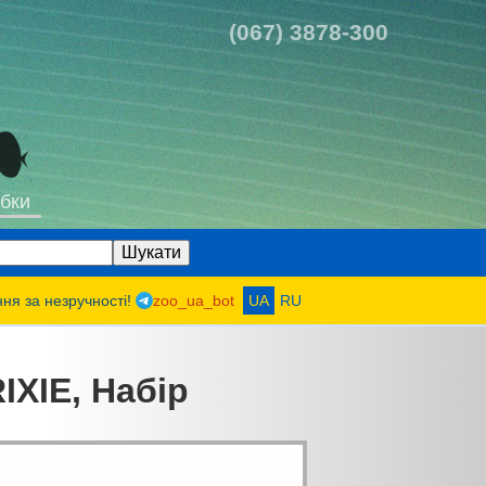
(067) 3878-300
бки
ння за незручності!
zoo_ua_bot
UA
RU
IXIE, Набір