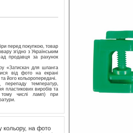
ри перед покупкою, товар
вару згідно з Українським
лад продавця за рахунок
ару «Затискач для шланга
тися від фото на екрані
 та його кольоропередачі.
 перепаду температур,
я пластикових виробів та
 тому числі ламп) при
ратури.
 кольору, на фото