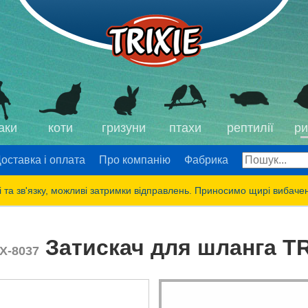
аки
коти
гризуни
птахи
рептилії
ри
оставка і оплата
Про компанію
Фабрика
 та зв'язку, можливі затримки відправлень. Приносимо щирі вибаче
Затискач для шланга TR
X-8037