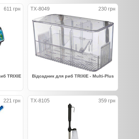
611 грн
TX-8049
230 грн
иб TRIXIE
Відсадник для риб TRIXIE - Multi-Plus
221 грн
TX-8105
359 грн