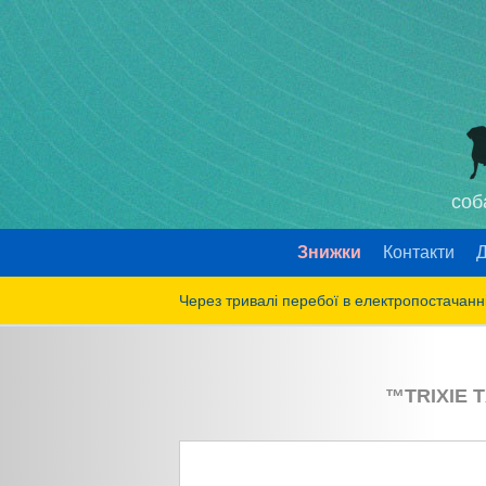
соб
Знижки
Контакти
Д
Через тривалі перебої в електропостачанні
™
TRIXIE
T