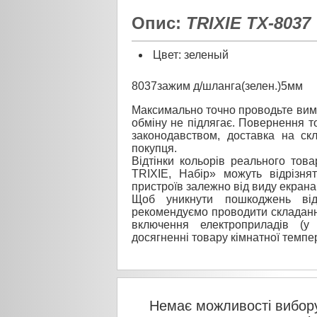
Опис:
TRIXIE TX-8037
Цвет: зеленый
8037зажим д/шланга(зелен.)5мм
Максимально точно проводьте вимі
обміну не підлягає. Повернення то
законодавством, доставка на ск
покупця.
Відтінки кольорів реального тов
TRIXIE, Набір» можуть відрізня
пристроїв залежно від виду екрана
Щоб уникнути пошкоджень від
рекомендуємо проводити складанн
включення електроприладів (у
досягненні товару кімнатної темпе
Немає можливості вибору