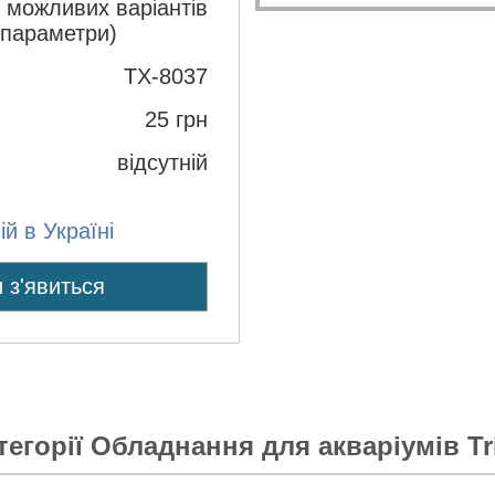
з можливих варіантів
 параметри)
TX-8037
25
грн
відсутній
й в Україні
 з'явиться
тегорії
Обладнання для акваріумів Tr