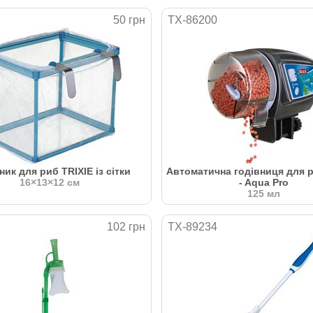
50 грн
TX-86200
ик для риб TRIXIE із сітки
Автоматична годівниця для р
16×13×12 см
- Aqua Pro
125 мл
102 грн
TX-89234