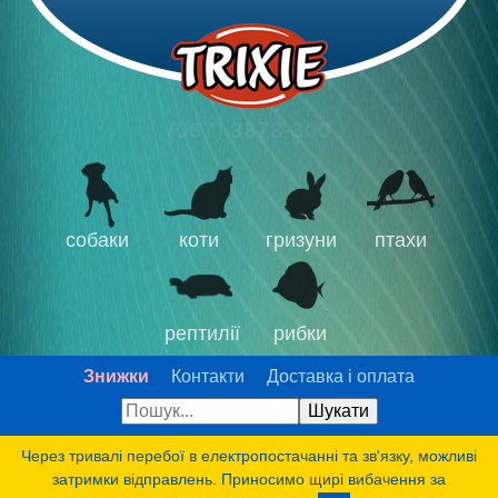
(067) 3878-300
собаки
коти
гризуни
птахи
рептилії
рибки
Знижки
Контакти
Доставка і оплата
Через тривалі перебої в електропостачанні та зв'язку, можливі
затримки відправлень. Приносимо щирі вибачення за