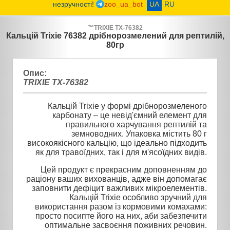
незручності!
zoo_ua_bot
UA
RU
™
TRIXIE
TX-76382
Кальцій Trixie 76382 дрібнорозмелений для рептилій,
80гр
Опис:
TRIXIE TX-76382
Кальцій Trixie у формі дрібнорозмеленого
карбонату – це невід'ємний елемент для
правильного харчування рептилій та
земноводних. Упаковка містить 80 г
високоякісного кальцію, що ідеально підходить
як для травоїдних, так і для м'ясоїдних видів.
Цей продукт є прекрасним доповненням до
раціону ваших вихованців, адже він допомагає
заповнити дефіцит важливих мікроелементів.
Кальцій Trixie особливо зручний для
використання разом із кормовими комахами:
просто посипте його на них, аби забезпечити
оптимальне засвоєння поживних речовин.