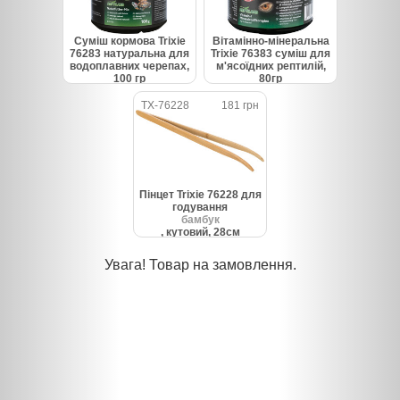
Суміш кормова Trixie
Вітамінно-мінеральна
76283 натуральна для
Trixie 76383 суміш для
водоплавних черепах,
м'ясоїдних рептилій,
100 гр
80гр
TX-76228
181 грн
Пінцет Trixie 76228 для
годування
бамбук
, кутовий, 28см
Увага! Товар на замовлення.