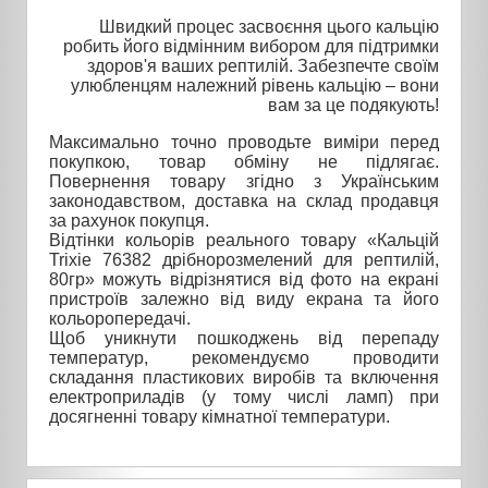
Швидкий процес засвоєння цього кальцію
робить його відмінним вибором для підтримки
здоров'я ваших рептилій. Забезпечте своїм
улюбленцям належний рівень кальцію – вони
вам за це подякують!
Максимально точно проводьте виміри перед
покупкою, товар обміну не підлягає.
Повернення товару згідно з Українським
законодавством, доставка на склад продавця
за рахунок покупця.
Відтінки кольорів реального товару «Кальцій
Trixie 76382 дрібнорозмелений для рептилій,
80гр» можуть відрізнятися від фото на екрані
пристроїв залежно від виду екрана та його
кольоропередачі.
Щоб уникнути пошкоджень від перепаду
температур, рекомендуємо проводити
складання пластикових виробів та включення
електроприладів (у тому числі ламп) при
досягненні товару кімнатної температури.