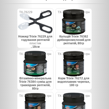
TX-76229
172 грн
TX-76382
149 грн
Ножиці Trixie 76229 для
Кальцій Trixie 76382
годування рептилій
дрібнорозмелений для
пластик
рептилій, 80гр
, 18см
TX-76384
329 грн
TX-76272
250 грн
Вітамінно-мінеральна
Корм Trixie 76272 для
Trixie 76384 суміш для
водоплавних черепах,
травоїдних рептилій,
180 гр
80гр
TX-76283
353 грн
TX-76383
257 грн