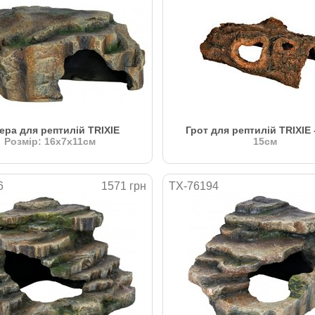
ера для рептилій TRIXIE
Грот для рептилій TRIXIE 
Розмір: 16х7х11см
15см
6
1571 грн
TX-76194