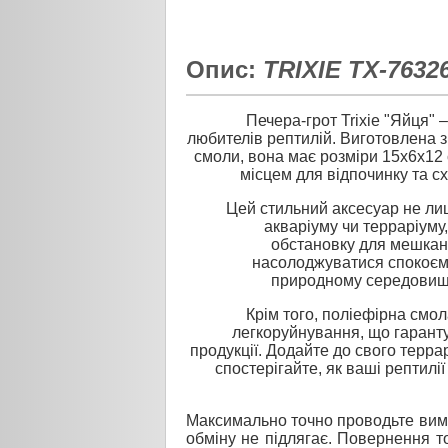
Опис:
TRIXIE TX-7632
Печера-грот Trixie "Яйця" 
любителів рептилій. Виготовлена з
смоли, вона має розміри 15х6х12 
місцем для відпочинку та с
Цей стильний аксесуар не ли
акваріуму чи терраріуму
обстановку для мешканц
насолоджуватися спокоєм 
природному середовищі,
Крім того, поліефірна смол
легкоруйнування, що гарант
продукції. Додайте до свого террар
спостерігайте, як ваші рептилі
Максимально точно проводьте вимі
обміну не підлягає. Повернення то