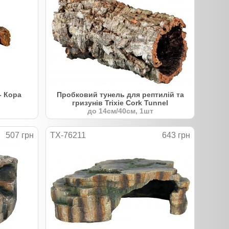
- Кора
Пробковий тунель для рептилій та
гризунів Trixie Cork Tunnel
до 14см/40см, 1шт
507 грн
TX-76211
643 грн