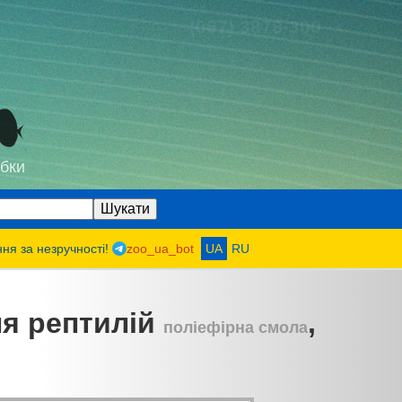
(067) 3878-300
бки
ння за незручності!
zoo_ua_bot
UA
RU
ля рептилій
,
поліефірна смола