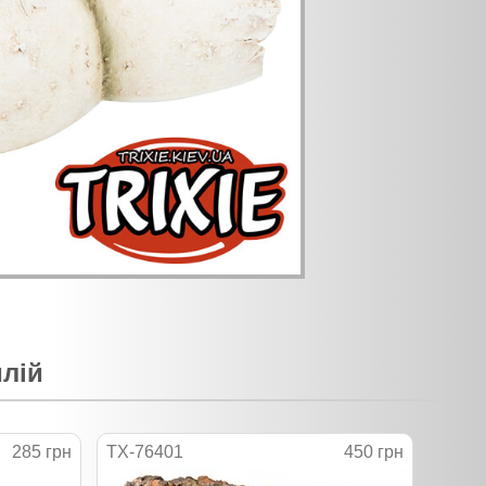
илій
285 грн
TX-76401
450 грн