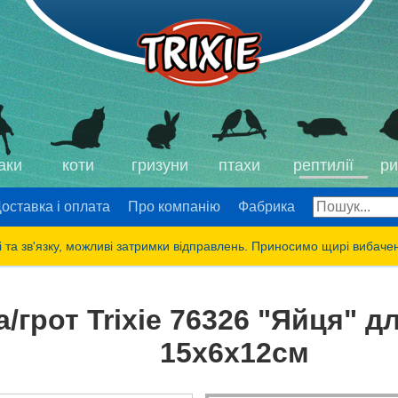
аки
коти
гризуни
птахи
рептилії
ри
оставка і оплата
Про компанію
Фабрика
 та зв'язку, можливі затримки відправлень. Приносимо щирі вибаче
/грот Trixie 76326 "Яйця" д
15х6х12см