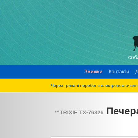
соб
Знижки
Контакти
Д
Через тривалі перебої в електропостачанні
Печера
™
TRIXIE
TX-76326