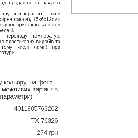
лад продавця за рахунок
вару «Печера/грот Trixie
фірна смола), 15х6х12см»
екрані пристроїв залежно
едачі.
 перепаду температур,
я пластикових виробів та
 тому числі ламп) при
ратури.
 кольору, на фото
з можливих варіантів
 параметри)
4011905763262
TX-76326
274
грн