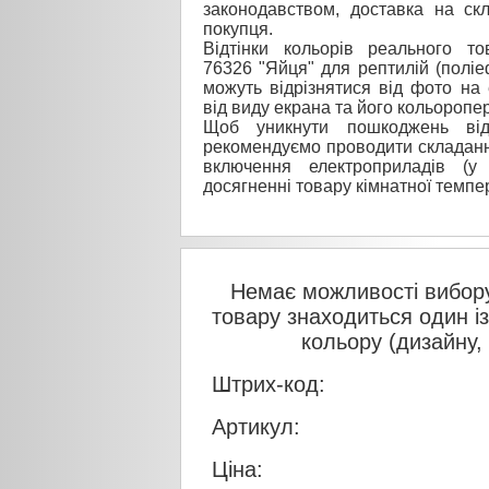
законодавством, доставка на ск
покупця.
Відтінки кольорів реального то
76326 "Яйця" для рептилій (поліе
можуть відрізнятися від фото на 
від виду екрана та його кольоропер
Щоб уникнути пошкоджень від
рекомендуємо проводити складанн
включення електроприладів (у
досягненні товару кімнатної темпе
Немає можливості вибору
товару знаходиться один і
кольору (дизайну,
Штрих-код:
Артикул:
Ціна: