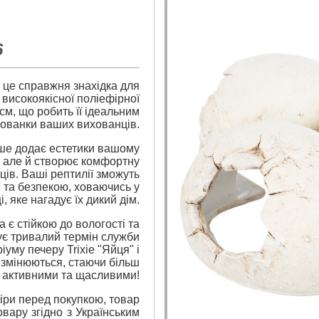
6
– це справжня знахідка для
 високоякісної поліефірної
см, що робить її ідеальним
хованки ваших вихованців.
ше додає естетики вашому
, але й створює комфортну
ів. Ваші рептилії зможуть
та безпекою, ховаючись у
 яке нагадує їх дикий дім.
а є стійкою до вологості та
ує тривалий термін служби
іуму печеру Trixie "Яйця" і
ї змінюються, стаючи більш
активними та щасливими!
ри перед покупкою, товар
вару згідно з Українським