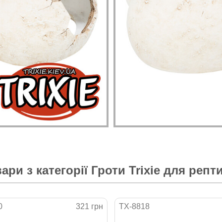
ари з категорії
Гроти Trixie для репт
0
321 грн
TX-8818