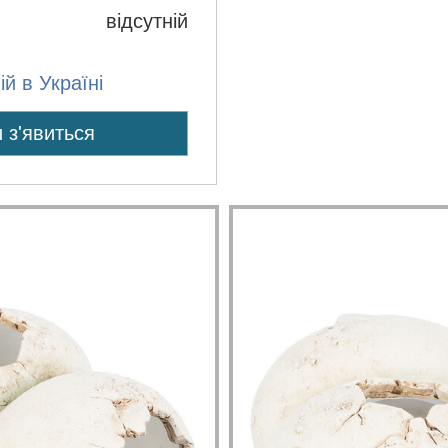
відсутній
й в Україні
 з'явиться