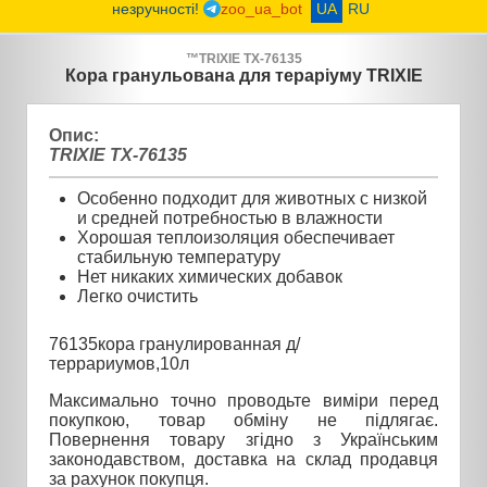
незручності!
zoo_ua_bot
UA
RU
™
TRIXIE
TX-76135
Кора гранульована для тераріуму TRIXIE
Опис:
TRIXIE TX-76135
О
собенно подходит для животных с низкой
и средней потребностью в влажности
Х
орошая теплоизоляция обеспечивает
стабильную температуру
Н
ет никаких химических добавок
Л
егко очистить
76135кора гранулированная д/
террариумов,10л
Максимально точно проводьте виміри перед
покупкою, товар обміну не підлягає.
Повернення товару згідно з Українським
законодавством, доставка на склад продавця
за рахунок покупця.