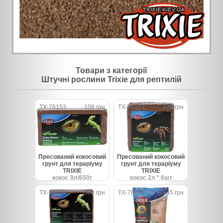
Товари з категорії
Штучні рослини Trixie для рептилій
TX-76153
108 грн
TX-76152
220 грн
Пресований кокосовий
Пресований кокосовий
грунт для тераріуму
грунт для тераріуму
TRIXIE
TRIXIE
кокос 9л/650г
кокос 2л * 6шт
TX-76154
564 грн
TX-76133
345 грн