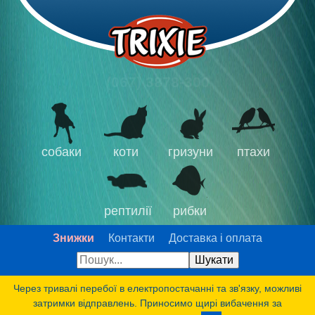
(067) 3878-300
собаки
коти
гризуни
птахи
рептилії
рибки
Знижки
Контакти
Доставка і оплата
Через тривалі перебої в електропостачанні та зв'язку, можливі
затримки відправлень. Приносимо щирі вибачення за