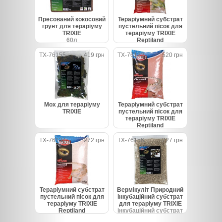
Пресований кокосовий
Тераріумний субстрат
грунт для тераріуму
пустельний пісок для
TRIXIE
тераріуму TRIXIE
60л
Reptiland
глина 5kg
TX-76155
419 грн
TX-76132
520 грн
Мох для тераріуму
Тераріумний субстрат
TRIXIE
пустельний пісок для
тераріуму TRIXIE
Reptiland
червоний 5кг
TX-76134
272 грн
TX-76156
227 грн
Тераріумний субстрат
Вермікуліт Природний
пустельний пісок для
інкубаційний субстрат
тераріуму TRIXIE
для тераріуму TRIXIE
Reptiland
інкубаційний субстрат
білий 5кг
5л