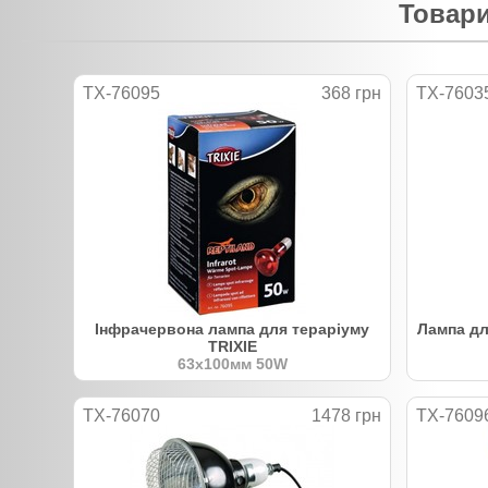
Товари
TX-76095
368 грн
TX-7603
Інфрачервона лампа для тераріуму
Лампа дл
TRIXIE
63х100мм 50W
TX-76070
1478 грн
TX-7609