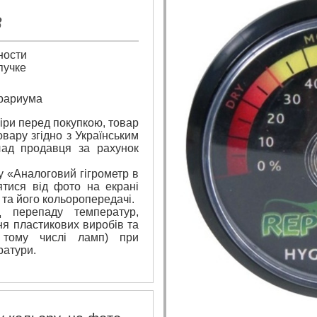
8
ности
пучке
ррариума
ри перед покупкою, товар
вару згідно з Українським
лад продавця за рахунок
у «Аналоговий гігрометр в
ятися від фото на екрані
 та його кольоропередачі.
 перепаду температур,
я пластикових виробів та
 тому числі ламп) при
ратури.