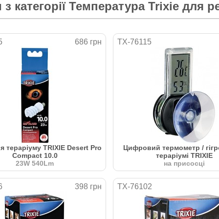
 з категорії
Температура Trixie для р
5
686 грн
TX-76115
я тераріуму TRIXIE Desert Pro
Цифровий термометр / гігр
Compact 10.0
тераріумі TRIXIE
23W 540Lm
на присосці
6
398 грн
TX-76102