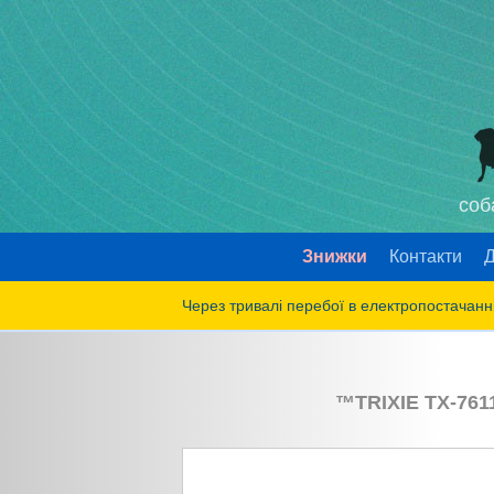
соб
Знижки
Контакти
Д
Через тривалі перебої в електропостачанні
™
TRIXIE
TX-761