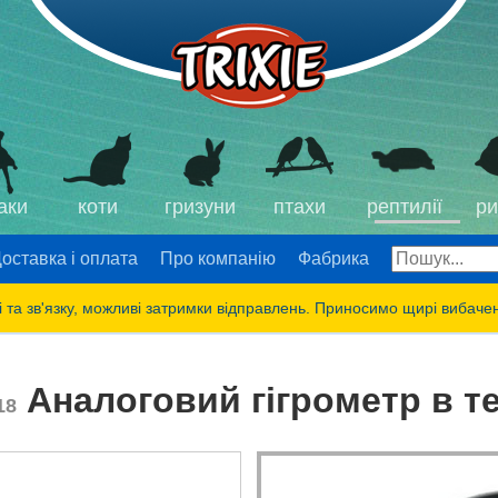
аки
коти
гризуни
птахи
рептилії
ри
оставка і оплата
Про компанію
Фабрика
 та зв'язку, можливі затримки відправлень. Приносимо щирі вибаче
Аналоговий гігрометр в те
18