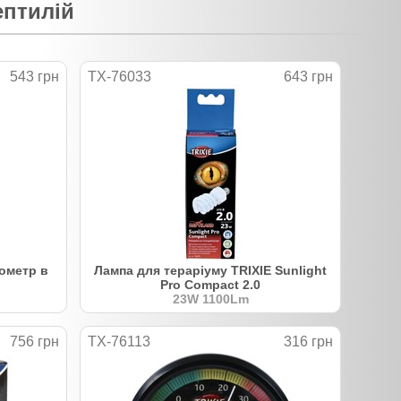
ептилій
543 грн
TX-76033
643 грн
ометр в
Лампа для тераріуму TRIXIE Sunlight
Pro Compact 2.0
23W 1100Lm
756 грн
TX-76113
316 грн