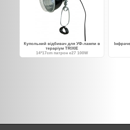
Купольний відбивач для УФ-лампи в
Інфрач
тераріум TRIXIE
14*17cm патрон e27 100W