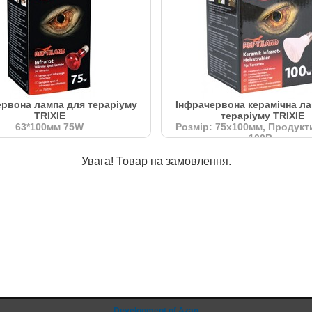
ервона лампа для тераріуму
Інфрачервона керамічна ла
TRIXIE
тераріуму TRIXIE
63*100мм 75W
Розмір: 75х100мм, Продукт
100Вт
Увага! Товар на замовлення.
Development of Azan