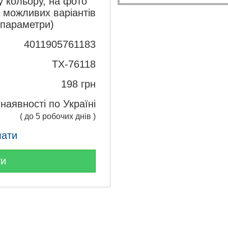
 кольору, на фото
з можливих варіантів
 параметри)
4011905761183
TX-76118
198
грн
 наявності по Україні
( до 5 робочих днів )
лати
ти