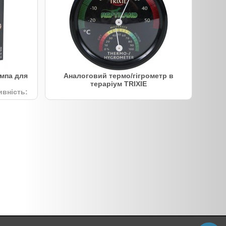
мпа для
Аналоговий термо/гігрометр в
тераріум TRIXIE
ивність: