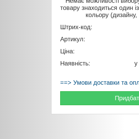
Немає можливості вибору
товару знаходиться один і
кольору (дизайну,
Штрих-код:
Артикул:
Ціна:
Наявність:
у
==> Умови доставки та оп
Придба