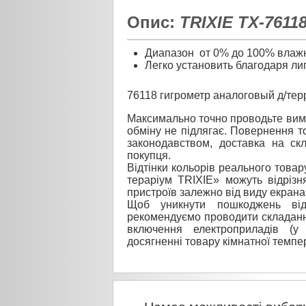
Опис:
TRIXIE TX-7611
Диапазон от 0% до 100% влаж
Легко установить благодаря ли
76118 гигрометр аналоговый д/те
Максимально точно проводьте вимі
обміну не підлягає. Повернення то
законодавством, доставка на ск
покупця.
Відтінки кольорів реального товар
тераріум TRIXIE» можуть відрізн
пристроїв залежно від виду екрана
Щоб уникнути пошкоджень від
рекомендуємо проводити складанн
включення електроприладів (у
досягненні товару кімнатної темпе