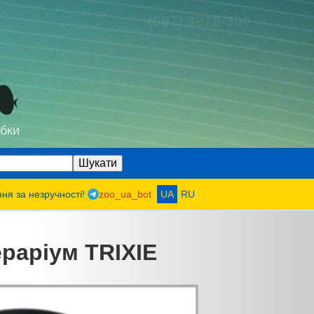
(067) 3878-300
бки
ння за незручності!
zoo_ua_bot
UA
RU
раріум TRIXIE