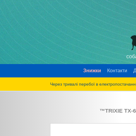
соб
Знижки
Контакти
Д
Через тривалі перебої в електропостачанні
™
TRIXIE
TX-6