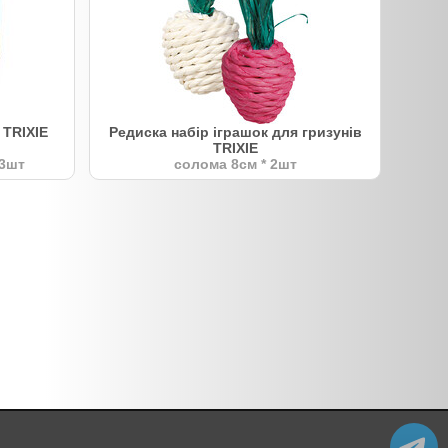
 TRIXIE
Редиска набір іграшок для гризунів
TRIXIE
 3шт
солома 8см * 2шт
@