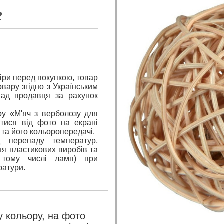
2
ри перед покупкою, товар
вару згідно з Українським
лад продавця за рахунок
ру «М'яч з верболозу для
ятися від фото на екрані
 та його кольоропередачі.
 перепаду температур,
я пластикових виробів та
 тому числі ламп) при
ратури.
 кольору, на фото