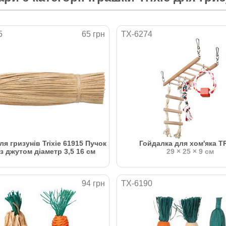
5
65 грн
TX-6274
ля гризунів Trixie 61915 Пучок
Гойдалка для хом'яка T
з джутом діаметр 3,5 16 см
29 × 25 × 9 см
94 грн
TX-6190