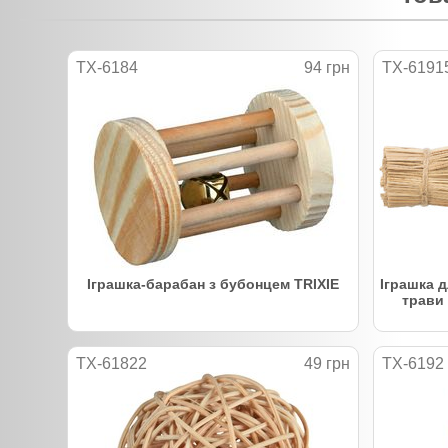
TX-6184
94 грн
TX-6191
Іграшка-барабан з бубонцем TRIXIE
Іграшка д
трави 
TX-61822
49 грн
TX-6192