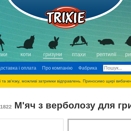
аки
коти
гризуни
птахи
рептилії
ри
оставка і оплата
Про компанію
Фабрика
 та зв'язку, можливі затримки відправлень. Приносимо щирі вибаче
М'яч з верболозу для гри
1822