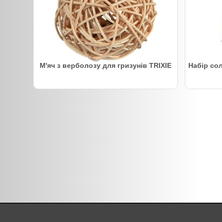
М'яч з верболозу для гризунів TRIXIE
Набір сол