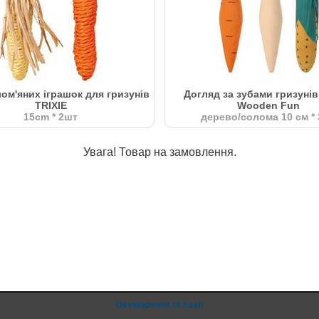
ом'яних іграшок для гризунів
Догляд за зубами гризунів
TRIXIE
Wooden Fun
15cm * 2шт
дерево/солома 10 см *
Увага! Товар на замовлення.
Development of Azan