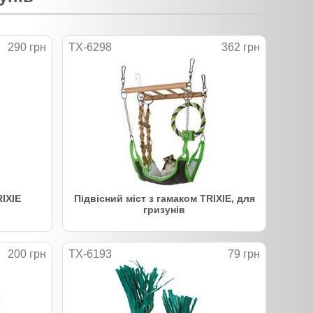
290 грн
TX-6298
362 грн
RIXIE
Підвісний міст з гамаком TRIXIE, для
гризунів
200 грн
TX-6193
79 грн