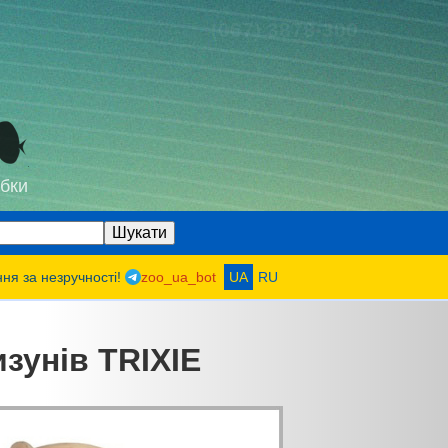
(067) 3878-300
бки
ння за незручності!
zoo_ua_bot
UA
RU
зунів TRIXIE