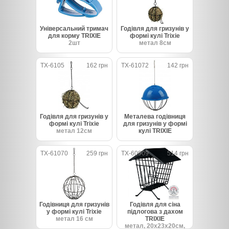
Універсальний тримач
Годівля для гризунів у
для корму TRIXIE
формі кулі Trixie
2шт
метал 8см
TX-6105
162 грн
TX-61072
142 грн
Годівля для гризунів у
Металева годівниця
формі кулі Trixie
для гризунів у формі
метал 12см
кулі TRIXIE
TX-61070
259 грн
TX-60909
514 грн
Годівниця для гризунів
Годівля для сіна
у формі кулі Trixie
підлогова з дахом
метал 16 см
TRIXIE
метал, 20х23х20см,