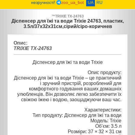
незручності!
zoo_ua_bot
UA
RU
™
TRIXIE
TX-24763
Діспенсер для їжі та води Trixie 24763, пластик,
3.5л/37х32х31см,сірий/сіро-коричнев
Опис:
TRIXIE TX-24763
Діспенсер для їжі та води Trixie
Опис продукту:
Діспенсер для їжі та води Trixie – це практичний
і зручний пристрій, розроблений для
комфортного годування ваших домашніх
улюбленців. Він дозволяє легко забезпечити їх
свіжою їжею і водою, заощаджуючи ваш час.
Характеристики:
Тип продукту: Діспенсер для їжі та води
Модель: Trixie
Об’єм: 3.5 л
Розміри: 37 × 32 × 31 см