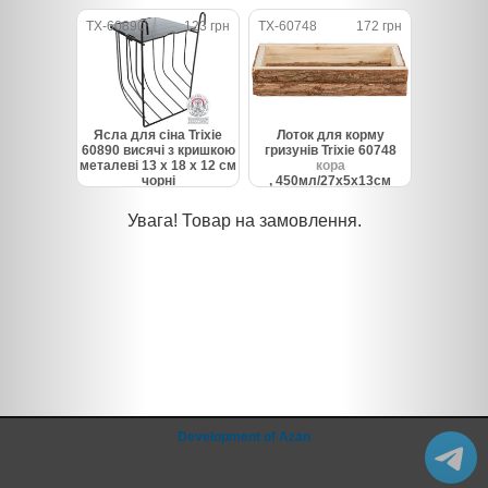
чорний
TX-60890
123 грн
TX-60748
172 грн
Ясла для сіна Trixie
Лоток для корму
60890 висячі з кришкою
гризунів Trixie 60748
металеві 13 х 18 х 12 см
кора
чорні
, 450мл/27х5х13см
Увага! Товар на замовлення.
Development of Azan
@