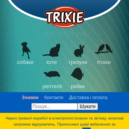
(067) 3878-300
собаки
коти
гризуни
птахи
рептилії
рибки
Знижки
Контакти
Доставка і оплата
Через тривалі перебої в електропостачанні та зв'язку, можливі
затримки відправлень. Приносимо щирі вибачення за