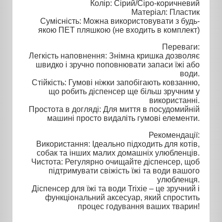
Колір: Сірий/Сіро-коричневий
Матеріал: Пластик
Сумісність: Можна використовувати з будь-
якою ПЕТ пляшкою (не входить в комплект)
Переваги:
Легкість наповнення: Знімна кришка дозволяє
швидко і зручно поповнювати запаси їжі або
води.
Стійкість: Гумові ніжки запобігають ковзанню,
що робить діспенсер ще більш зручним у
використанні.
Простота в догляді: Для миття в посудомийній
машині просто видаліть гумові елементи.
Рекомендації:
Використання: Ідеально підходить для котів,
собак та інших малих домашніх улюбленців.
Чистота: Регулярно очищайте діспенсер, щоб
підтримувати свіжість їжі та води вашого
улюбленця.
Діспенсер для їжі та води Trixie – це зручний і
функціональний аксесуар, який спростить
процес годування ваших тварин!