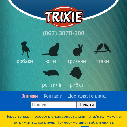
(067) 3878-300
собаки
коти
гризуни
птахи
рептилії
рибки
Знижки
Контакти
Доставка і оплата
Через тривалі перебої в електропостачанні та зв'язку, можливі
затримки відправлень. Приносимо щирі вибачення за