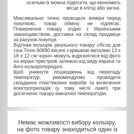
оскільки їх можна підвісити, що економить
місце в клітці або загоні.
Максимально точно проводьте виміри перед
покупкою, товар обміну не підлягає.
Повернення товару згідно з Українським
законодавством, доставка на склад продавця
за рахунок покупця.
Відтінки кольорів реального товару «Ясла для
сіна Trixie 60890 висячі з кришкою металеві 13 х
18 х 12 см чорні» можуть відрізнятися від фото
на екрані пристроїв залежно від виду екрана та
його кольоропередачі.
Щоб уникнути пошкоджень від перепаду
температур, рекомендуємо проводити
складання пластикових виробів та включення
електроприладів (у тому числі ламп) при
досягненні товару кімнатної температури.
Немає можливості вибору кольору,
на фото товару знаходиться один із