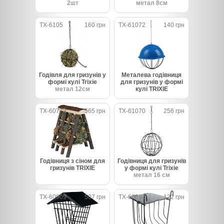
2шт
метал 8см
TX-6105
160 грн
TX-61072
140 грн
Годівля для гризунів у
Металева годівниця
формі кулі Trixie
для гризунів у формі
метал 12см
кулі TRIXIE
TX-60773
565 грн
TX-61070
256 грн
Годівниця з сіном для
Годівниця для гризунів
гризунів TRIXIE
у формі кулі Trixie
метал 16 см
TX-60909
507 грн
TX-60890
122 грн