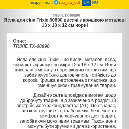
незручності!
zoo_ua_bot
UA
RU
™
TRIXIE
TX-60890
Ясла для сіна Trixie 60890 висячі з кришкою металеві
13 х 18 х 12 см чорні
Опис:
TRIXIE TX-60890
Ясла для сіна Trixie – це висячі металеві ясла,
які мають кришку і розміри 13 х 18 х 12 см. Вони
виконані з металу з порошковим покриттям, що
забезпечує їхню довговічність і стійкість до
корозії. Кришка виготовлена з пластика, що
зменшує ризик травмування тварин.
Дизайн ясел відповідає вимогам щодо
добробуту тварин, що зазначено в розділі 18
австрійського законодавства (AT). Це означає,
що конструкція ясел забезпечує безпечне та
комфортне харчування для тварин,
запобігаючи можливим травмам. Також вони
можуть бути зручними для використання,