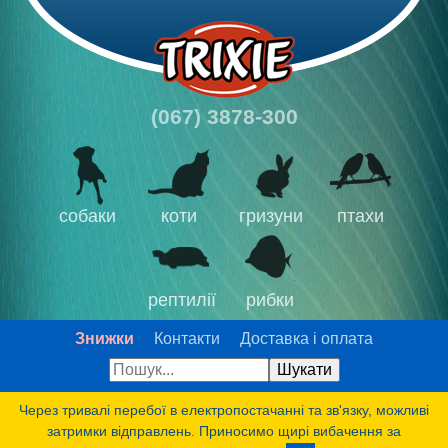
(067) 3878-300
собаки
коти
гризуни
птахи
рептилії
рибки
Знижки
Контакти
Доставка і оплата
Через тривалі перебої в електропостачанні та зв'язку, можливі
затримки відправлень. Приносимо щирі вибачення за