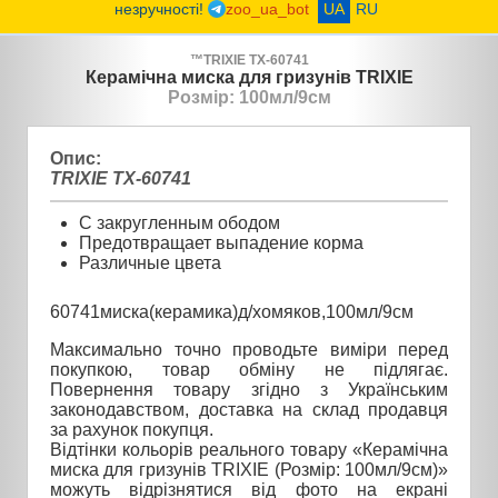
незручності!
zoo_ua_bot
UA
RU
™
TRIXIE
TX-60741
Керамічна миска для гризунів TRIXIE
Розмір: 100мл/9см
Опис:
TRIXIE TX-60741
С закругленным ободом
Предотвращает выпадение корма
Различные цвета
60741миска(керамика)д/хомяков,100мл/9см
Максимально точно проводьте виміри перед
покупкою, товар обміну не підлягає.
Повернення товару згідно з Українським
законодавством, доставка на склад продавця
за рахунок покупця.
Відтінки кольорів реального товару «Керамічна
миска для гризунів TRIXIE (Розмір: 100мл/9см)»
можуть відрізнятися від фото на екрані