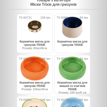
Товари з категорії
Міски Trixie для гризунів
TX-60731
108 грн
TX-6066
94 грн
Керамічна миска для
Керамічна миска для
гризунів TRIXIE
гризунів TRIXIE
Розмір: 80мл/8см
TX-60741
108 грн
TX-60805
94 грн
Керамічна миска для
Керамічна миска для
гризунів TRIXIE
мишей та хом'яків
Розмір: 100мл/9см
TRIXIE
Розмір: 100 мл/9 см
TX-60801
108 грн
TX-60733
148 грн