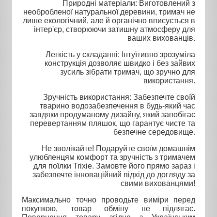
Природні матеріали: Виготовлений з
необробленої натуральної деревини, тримач не
лише екологічний, але й органічно вписується в
інтер'єр, створюючи затишну атмосферу для
ваших вихованців.
Легкість у складанні: Інтуїтивно зрозуміла
конструкція дозволяє швидко і без зайвих
зусиль зібрати тримач, що зручно для
використання.
Зручність використання: Забезпечте своїй
тварино водозабезпечення в будь-який час
завдяки продуманому дизайну, який запобігає
перевертанням пляшок, що гарантує чисте та
безпечне середовище.
Не зволікайте! Подаруйте своїм домашнім
улюбленцям комфорт та зручність з тримачем
для поїлки Trixie. Замовте його прямо зараз і
забезпечте інноваційний підхід до догляду за
свими вихованцями!
Максимально точно проводьте виміри перед
покупкою, товар обміну не підлягає.