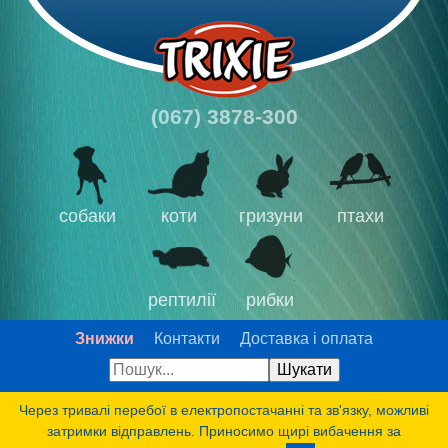
(067) 3878-300
собаки
коти
гризуни
птахи
рептилії
рибки
Знижки
Контакти
Доставка і оплата
Через тривалі перебої в електропостачанні та зв'язку, можливі
затримки відправлень. Приносимо щирі вибачення за