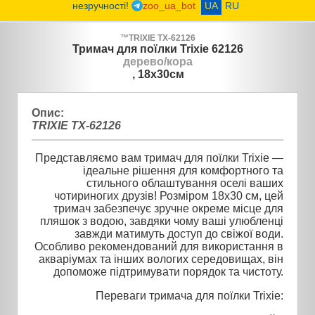
незручності!
zoo_ua_bot
UA
RU
™
TRIXIE
TX-62126
Тримач для поїлки Trixie 62126
дерево/кора
, 18х30см
Опис:
TRIXIE TX-62126
Представляємо вам тримач для поїлки Trixie —
ідеальне рішення для комфортного та
стильного облаштування оселі ваших
чотириногих друзів! Розміром 18х30 см, цей
тримач забезпечує зручне окреме місце для
пляшок з водою, завдяки чому ваші улюбленці
завжди матимуть доступ до свіжої води.
Особливо рекомендований для використання в
акваріумах та інших вологих середовищах, він
допоможе підтримувати порядок та чистоту.
Переваги тримача для поїлки Trixie: