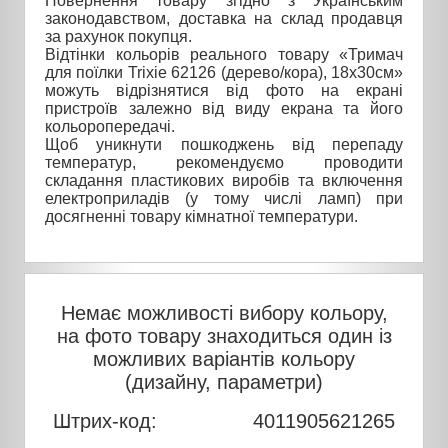
Повернення товару згідно з Українським
законодавством, доставка на склад продавця
за рахунок покупця.
Відтінки кольорів реального товару «Тримач
для поїлки Trixie 62126 (дерево/кора), 18х30см»
можуть відрізнятися від фото на екрані
пристроїв залежно від виду екрана та його
кольоропередачі.
Щоб уникнути пошкоджень від перепаду
температур, рекомендуємо проводити
складання пластикових виробів та включення
електроприладів (у тому числі ламп) при
досягненні товару кімнатної температури.
Немає можливості вибору кольору,
на фото товару знаходиться один із
можливих варіантів кольору
(дизайну, параметри)
Штрих-код:
4011905621265