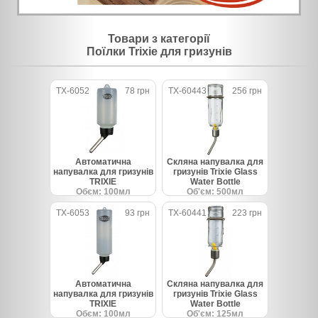
Товари з категорії
Поїлки Trixie для гризунів
TX-6052
78 грн
TX-60443
256 грн
Автоматична
Скляна напувалка для
напувалка для гризунів
гризунів Trixie Glass
TRIXIE
Water Bottle
Обєм: 100мл
Об'єм: 500мл
TX-6053
93 грн
TX-60441
223 грн
Автоматична
Скляна напувалка для
напувалка для гризунів
гризунів Trixie Glass
TRIXIE
Water Bottle
Обєм: 100мл
Об'єм: 125мл