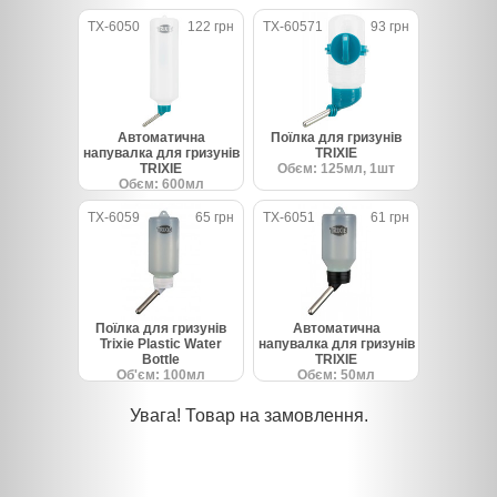
TX-6050
122 грн
TX-60571
93 грн
Автоматична
Поїлка для гризунів
напувалка для гризунів
TRIXIE
TRIXIE
Обєм: 125мл, 1шт
Обєм: 600мл
TX-6059
65 грн
TX-6051
61 грн
Поїлка для гризунів
Автоматична
Trixie Plastic Water
напувалка для гризунів
Bottle
TRIXIE
Об'єм: 100мл
Обєм: 50мл
Увага! Товар на замовлення.