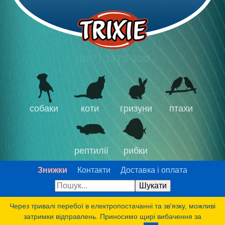
(067) 3878-300
собаки
коти
гризуни
птахи
рептилії
рибки
Знижки
Контакти
Доставка і оплата
Через тривалі перебої в електропостачанні та зв'язку, можливі
затримки відправлень. Приносимо щирі вибачення за