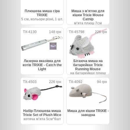
Плюшева миша сіра
Миша з м'ятою для
TRIXIE
кішки Trixie Mouse
5 см, кольори різні, 1 шт.
Catnip
м'ята плюш 7см
TX-4130
148 грн
TX-45798
226 грн
Лазерна вказівка ​​для
Бігаюча миша на
котів TRIXIE - Catch the
батарейках Trixie
Light
Running Mouse
на батарейках плюш
5.5см
TX-4503
226 грн
TX-4092
94 грн
Набір Плюшева миша
Миша для кішки TRIXIE -
Trixie Set of Plush Mice
заводна
котяча м'ята 5см*6шт