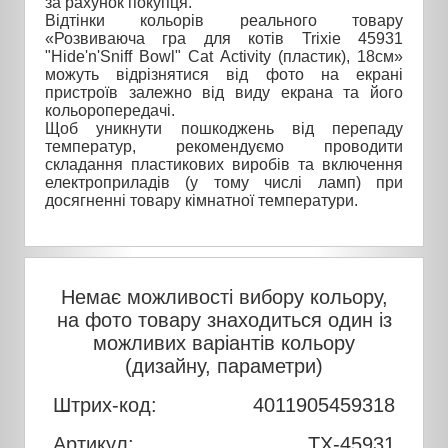
за рахунок покупця.
Відтінки кольорів реального товару
«Розвиваюча гра для котів Trixie 45931
"Hide'n'Sniff Bowl" Cat Activity (пластик), 18см»
можуть відрізнятися від фото на екрані
пристроїв залежно від виду екрана та його
кольоропередачі.
Щоб уникнути пошкоджень від перепаду
температур, рекомендуємо проводити
складання пластикових виробів та включення
електроприладів (у тому числі ламп) при
досягненні товару кімнатної температури.
Немає можливості вибору кольору,
на фото товару знаходиться один із
можливих варіантів кольору
(дизайну, параметри)
Штрих-код:
4011905459318
Артикул:
TX-45931