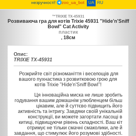
незручності!
zoo_ua_bot
UA
RU
™
TRIXIE
TX-45931
Розвиваюча гра для котів Trixie 45931 "Hide'n'Sniff
Bowl" Cat Activity
пластик
, 18см
Опис:
TRIXIE TX-45931
Розкрийте світ різноманіття і веселощів для
вашого пухнастика з розвитковою грою для
котів Trixie "Hide'n'Sniff Bowl"!
Ця інноваційна миска не лише зробить
годування вашим домашнім улюбленцем більш
цікавим, але й суттєво підвищить його
активність та інтригу. Завдяки своїй унікальній
конструкції, ви можете загортати ласощі в
китиці, підвищуючи рівень складності. Ваш кіт
отримує не тільки смачні смаколики, але й
завдання, що стимулює його розумові здібності.