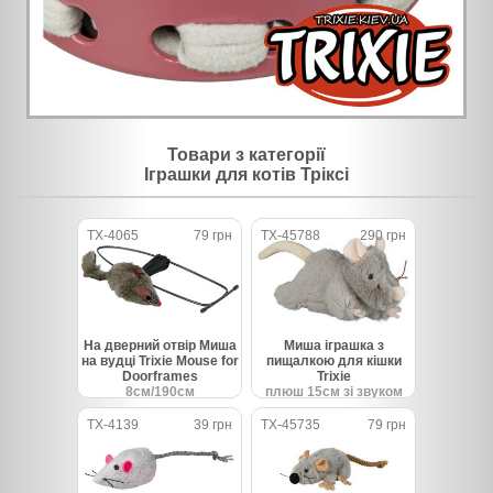
Товари з категорії
Іграшки для котів Тріксі
TX-4065
79 грн
TX-45788
290 грн
На дверний отвір Миша
Миша іграшка з
на вудці Trixie Mouse for
пищалкою для кішки
Doorframes
Trixie
8см/190см
плюш 15см зі звуком
TX-4139
39 грн
TX-45735
79 грн