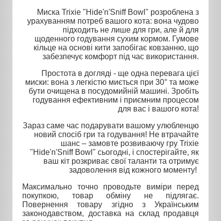
Миска Trixie "Hide'n'Sniff Bowl" розроблена з
урахуванням потреб вашого кота: вона чудово
підходить не лише для гри, але й для
щоденного годування сухим кормом. Гумове
кільце на основі кити запобігає ковзанню, що
забезпечує комфорт під час використання.
Простота в догляді - ще одна перевага цієї
миски: вона з легкістю миється при 30° та може
бути очищена в посудомийній машині. Зробіть
годування ефективним і приємним процесом
для вас і вашого кота!
Зараз саме час подарувати вашому улюбленцю
новий спосіб гри та годування! Не втрачайте
шанс – замовте розвиваючу гру Trixie
"Hide'n'Sniff Bowl" сьогодні, і спостерігайте, як
ваш кіт розкриває свої таланти та отримує
задоволення від кожного моменту!
Максимально точно проводьте виміри перед
покупкою, товар обміну не підлягає.
Повернення товару згідно з Українським
законодавством, доставка на склад продавця