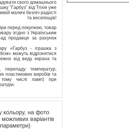
адувати свого домашнього
ку "Гарбуз" від Trixie уже
ивій малечі безліч радості
та веселощів!
ри перед покупкою, товар
вару згідно з Українським
лад продавця за рахунок
вару «Гарбуз - іграшка з
9х6см» можуть відрізнятися
лежно від виду екрана та
 перепаду температур,
я пластикових виробів та
 тому числі ламп) при
ратури.
 кольору, на фото
з можливих варіантів
 параметри)