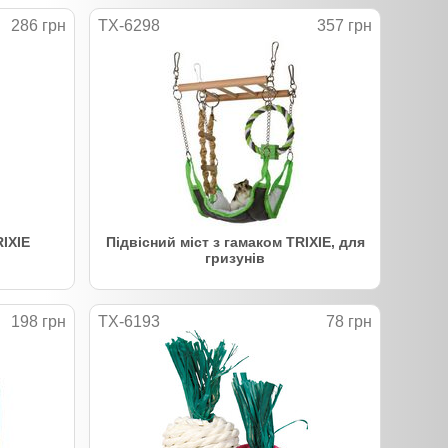
286 грн
TX-6298
357 грн
RIXIE
Підвісний міст з гамаком TRIXIE, для
гризунів
198 грн
TX-6193
78 грн