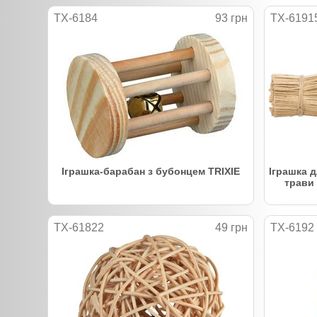
TX-6184
93 грн
TX-6191
Іграшка-барабан з бубонцем TRIXIE
Іграшка д
трави 
TX-61822
49 грн
TX-6192