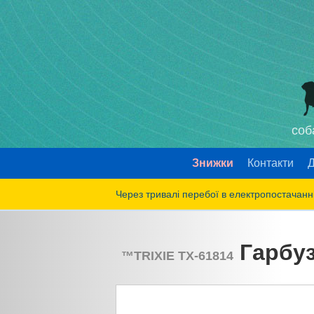
соб
Знижки
Контакти
Д
Через тривалі перебої в електропостачанні
Гарбуз 
™
TRIXIE
TX-61814