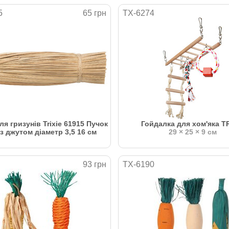
5
65 грн
TX-6274
ля гризунів Trixie 61915 Пучок
Гойдалка для хом'яка T
з джутом діаметр 3,5 16 см
29 × 25 × 9 см
93 грн
TX-6190