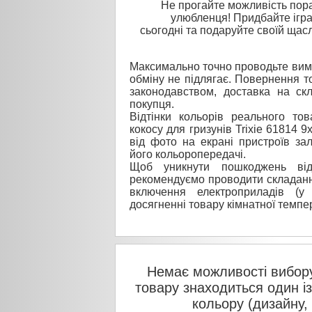
Не прогайте можливість пор
улюбленця! Придбайте іграш
сьогодні та подаруйте своїй щасл
Максимально точно проводьте вимі
обміну не підлягає. Повернення то
законодавством, доставка на ск
покупця.
Відтінки кольорів реального то
кокосу для гризунів Trixie 61814 
від фото на екрані пристроїв за
його кольоропередачі.
Щоб уникнути пошкоджень від
рекомендуємо проводити складанн
включення електроприладів (у
досягненні товару кімнатної темпе
Немає можливості вибору
товару знаходиться один і
кольору (дизайну,