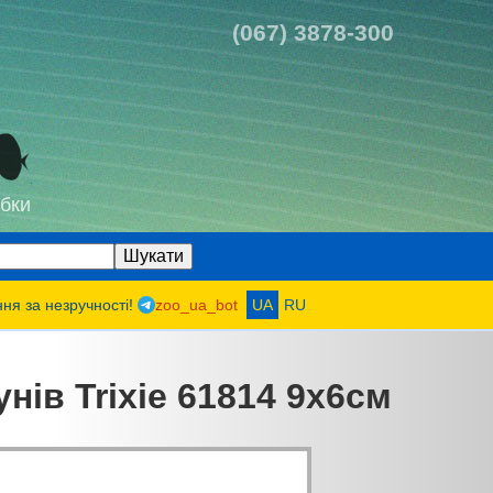
(067) 3878-300
бки
ння за незручності!
zoo_ua_bot
UA
RU
унів Trixie 61814 9х6см