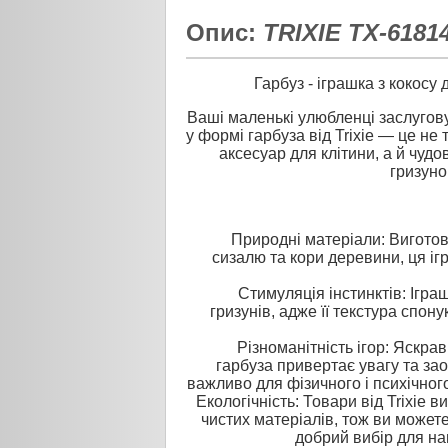
Опис:
TRIXIE TX-6181
Гарбуз - іграшка з кокосу д
Ваші маленькі улюбленці заслугов
у формі гарбуза від Trixie — це не
аксесуар для клітини, а й чуд
гризуно
Природні матеріали: Виготов
сизалю та кори деревини, ця і
Стимуляція інстинктів: Ігра
гризунів, адже її текстура спон
Різноманітність ігор: Яскра
гарбуза привертає увагу та зао
важливо для фізичного і психічног
Екологічність: Товари від Trixie 
чистих матеріалів, тож ви может
добрий вибір для н