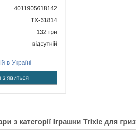
4011905618142
TX-61814
132
грн
відсутній
й в Україні
 з'явиться
ари з категорії
Іграшки Trixie для гри