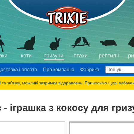
аки
коти
гризуни
птахи
рептилії
ри
оставка і оплата
Про компанію
Фабрика
 та зв'язку, можливі затримки відправлень. Приносимо щирі вибаче
- іграшка з кокосу для гриз