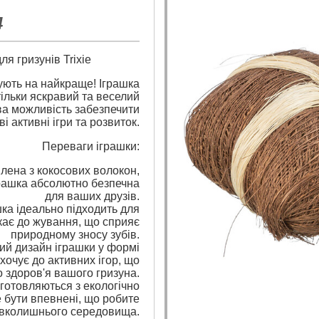
4
ля гризунів Trixie
ують на найкраще! Іграшка
 тільки яскравий та веселий
ова можливість забезпечити
ві активні ігри та розвиток.
Переваги іграшки:
лена з кокосових волокон,
грашка абсолютно безпечна
для ваших друзів.
шка ідеально підходить для
укає до жування, що сприяє
природному зносу зубів.
вий дизайн іграшки у формі
хочує до активних ігор, що
о здоров'я вашого гризуна.
виготовляються з екологічно
е бути впевнені, що робите
авколишнього середовища.