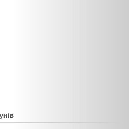
зунів